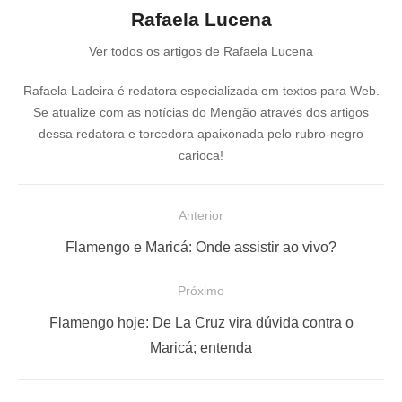
Rafaela Lucena
Ver todos os artigos de Rafaela Lucena
Rafaela Ladeira é redatora especializada em textos para Web.
Se atualize com as notícias do Mengão através dos artigos
dessa redatora e torcedora apaixonada pelo rubro-negro
carioca!
N
Anterior
a
P
Flamengo e Maricá: Onde assistir ao vivo?
v
o
e
Próximo
s
g
P
t
Flamengo hoje: De La Cruz vira dúvida contra o
a
r
a
Maricá; entenda
ç
ó
n
x
t