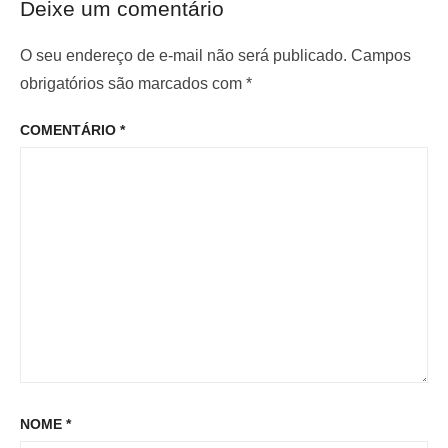
ã
Deixe um comentário
i
e
o
m
r
O seu endereço de e-mail não será publicado.
Campos
d
o
i
obrigatórios são marcados com
*
e
p
o
P
COMENTÁRIO
*
o
r
o
s
:
s
t
t
:
NOME
*