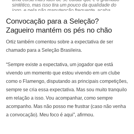
sintético, mas isso tira um pouco da qualidade do
jogo, e pela não manutenção frequente, acaba
prejudicando o gramado.”
Convocação para a Seleção?
pic.twitter.com/0Zbvc0TGsm
Zagueiro mantém os pés no chão
Ortiz também comentou sobre a expectativa de ser
chamado para a Seleção Brasileira.
“Sempre existe a expectativa, um jogador que está
vivendo um momento que estou vivendo em um clube
como o Flamengo, disputando as principais competições,
sempre se cria essa expectativa. Mas sou muito tranquilo
em relação a isso. Vou acompanhar, como sempre
acompanho. Mas não posso me frustrar (caso não venha
— Coluna do Fla | Flamengo (@ColunadoFla)
February 20, 2025
a convocação). Meu foco é aqui”, afirmou.