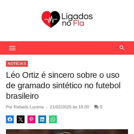
S
k
i
p
t
Seu Portal de Notícias do Flamengo
o
c
o
NOTÍCIAS
n
Léo Ortiz é sincero sobre o uso
t
de gramado sintético no futebol
e
brasileiro
n
t
P
Por
Rafaela Lucena
21/02/2025 às 18:00
0
o
s
t
e
d