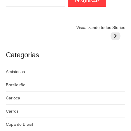
PESQUISAR
Flamengo
Globo quer
Lesão tir
Visualizando todos Stories
prepara cartada
rivalizar com
Wesley d
milionária por
CazéTV em
do Mund
craque
Flamengo x
argentino
River
Categorias
Amistosos
Brasileirão
Carioca
Carros
Copa do Brasil