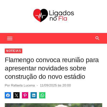
S
k
i
p
t
Seu Portal de Notícias do Flamengo
o
c
o
NOTÍCIAS
n
Flamengo convoca reunião para
t
apresentar novidades sobre
e
construção do novo estádio
n
t
P
Por
Rafaela Lucena
11/09/2025 às 20:00
o
s
t
e
d