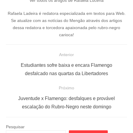
Ver todos os artigos de Rafaela Lucena
Rafaela Ladeira é redatora especializada em textos para Web.
Se atualize com as notícias do Mengão através dos artigos
dessa redatora e torcedora apaixonada pelo rubro-negro
carioca!
N
Anterior
a
P
Estudiantes sofre baixa e encara Flamengo
v
o
desfalcado nas quartas da Libertadores
e
s
Próximo
g
t
a
a
P
Juventude x Flamengo: desfalques e provável
ç
n
r
escalação do Rubro-Negro neste domingo
t
ó
ã
e
x
o
Pesquisar
r
i