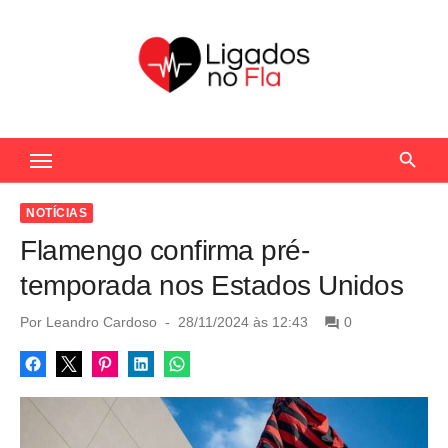
S
k
i
p
t
Seu Portal de Notícias do Flamengo
o
c
o
NOTÍCIAS
n
Flamengo confirma pré-
t
temporada nos Estados Unidos
e
n
P
Por
Leandro Cardoso
28/11/2024 às 12:43
0
o
t
s
t
e
d
o
n