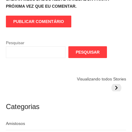
PRÓXIMA VEZ QUE EU COMENTAR.
Pesquisar
PESQUISAR
Flamengo
Globo quer
Lesão tir
Visualizando todos Stories
prepara cartada
rivalizar com
Wesley d
milionária por
CazéTV em
do Mund
craque
Flamengo x
argentino
River
Categorias
Amistosos