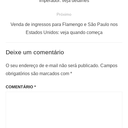
o
Imperador: veja detalhes
e
s
Próximo
g
t
a
a
P
Venda de ingressos para Flamengo e São Paulo nos
ç
n
r
Estados Unidos: veja quando começa
t
ó
ã
e
x
o
Deixe um comentário
r
i
d
i
m
O seu endereço de e-mail não será publicado.
Campos
e
o
o
obrigatórios são marcados com
*
P
r
p
o
COMENTÁRIO
*
:
o
s
s
t
t
: