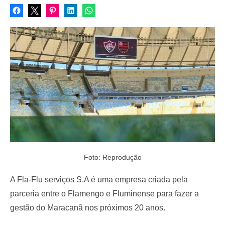
s
t
e
d
o
n
Foto: Reprodução
A Fla-Flu serviços S.A é uma empresa criada pela
parceria entre o Flamengo e Fluminense para fazer a
gestão do Maracanã nos próximos 20 anos.