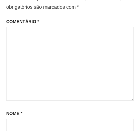
e
o
o
obrigatórios são marcados com
*
P
r
p
o
COMENTÁRIO
*
:
o
s
s
t
t
:
NOME
*