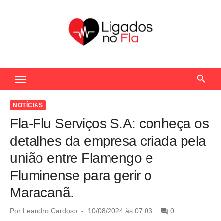
S
k
i
p
t
Seu Portal de Notícias do Flamengo
o
c
o
NOTÍCIAS
n
Fla-Flu Serviços S.A: conheça os
t
detalhes da empresa criada pela
e
união entre Flamengo e
n
Fluminense para gerir o
t
Maracanã.
P
Por
Leandro Cardoso
10/08/2024 às 07:03
0
o