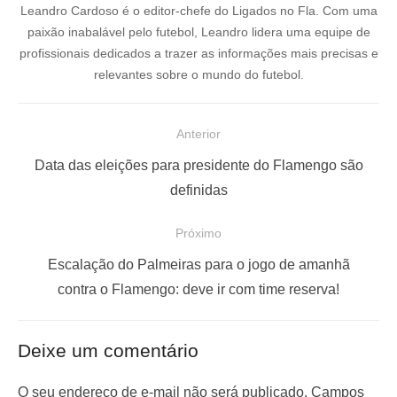
Leandro Cardoso é o editor-chefe do Ligados no Fla. Com uma
paixão inabalável pelo futebol, Leandro lidera uma equipe de
profissionais dedicados a trazer as informações mais precisas e
relevantes sobre o mundo do futebol.
N
Anterior
a
P
Data das eleições para presidente do Flamengo são
v
o
definidas
e
s
Próximo
g
t
a
a
P
Escalação do Palmeiras para o jogo de amanhã
ç
n
r
contra o Flamengo: deve ir com time reserva!
t
ó
ã
e
x
o
Deixe um comentário
r
i
d
i
m
O seu endereço de e-mail não será publicado.
Campos