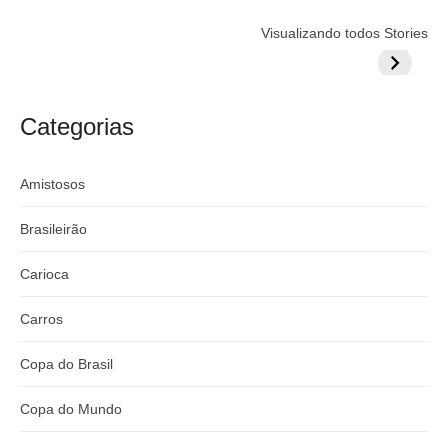
Flamengo
Globo quer
Lesão tir
Visualizando todos Stories
prepara cartada
rivalizar com
Wesley d
milionária por
CazéTV em
do Mund
craque
Flamengo x
argentino
River
Categorias
Amistosos
Brasileirão
Carioca
Carros
Copa do Brasil
Copa do Mundo