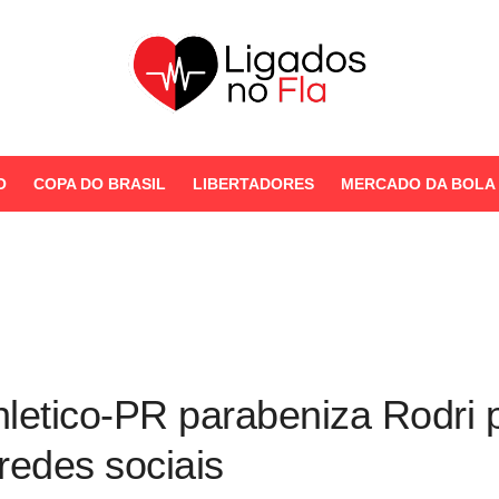
Seu Portal de Notícias do
Flamengo
O
COPA DO BRASIL
LIBERTADORES
MERCADO DA BOLA
STORIES
letico-PR parabeniza Rodri 
redes sociais