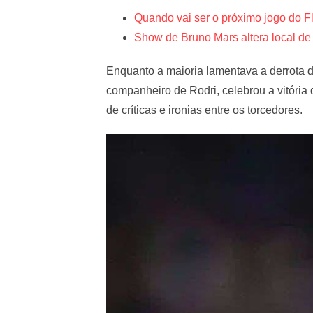
Quando vai ser o próximo jogo do F
Show de Bruno Mars altera local de
Enquanto a maioria lamentava a derrota de
companheiro de Rodri, celebrou a vitória
de críticas e ironias entre os torcedores.