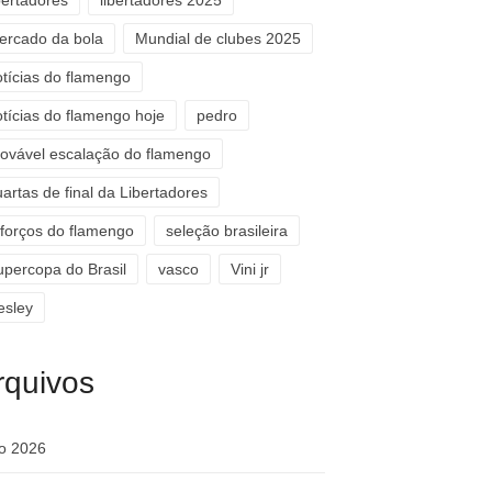
bertadores
libertadores 2025
ercado da bola
Mundial de clubes 2025
otícias do flamengo
otícias do flamengo hoje
pedro
rovável escalação do flamengo
artas de final da Libertadores
eforços do flamengo
seleção brasileira
upercopa do Brasil
vasco
Vini jr
esley
rquivos
ho 2026