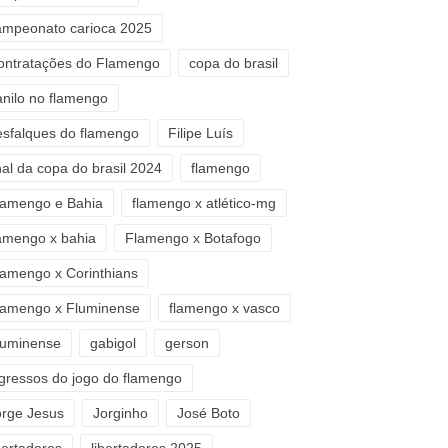
ampeonato carioca 2025
ontratações do Flamengo
copa do brasil
anilo no flamengo
esfalques do flamengo
Filipe Luís
nal da copa do brasil 2024
flamengo
lamengo e Bahia
flamengo x atlético-mg
lamengo x bahia
Flamengo x Botafogo
lamengo x Corinthians
lamengo x Fluminense
flamengo x vasco
luminense
gabigol
gerson
ngressos do jogo do flamengo
orge Jesus
Jorginho
José Boto