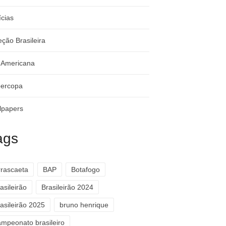
ícias
eção Brasileira
-Americana
ercopa
lpapers
ags
rrascaeta
BAP
Botafogo
asileirão
Brasileirão 2024
asileirão 2025
bruno henrique
ampeonato brasileiro