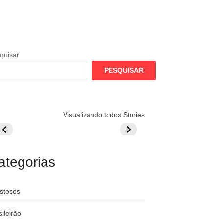
quisar
PESQUISAR
lamengo
Globo quer
Lesão tira
Visualizando todos Stories
repara cartada
rivalizar com
Wesley da Co
ilionária por
CazéTV em
do Mundo
raque
Flamengo x
rgentino
River
ategorias
stosos
sileirão