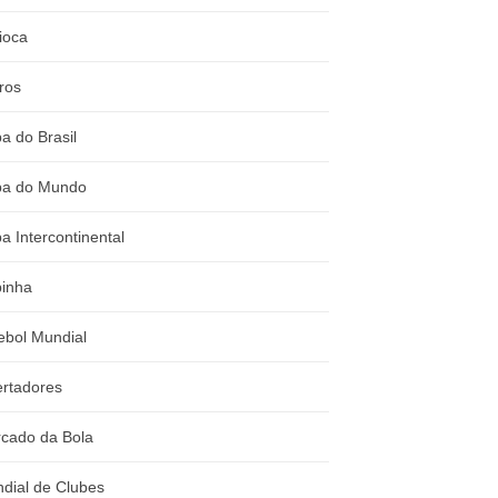
ioca
ros
a do Brasil
a do Mundo
a Intercontinental
inha
ebol Mundial
ertadores
cado da Bola
dial de Clubes