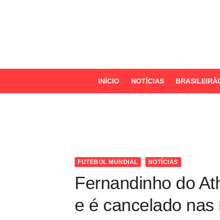
S
k
i
p
t
o
INÍCIO
NOTÍCIAS
BRASILEIRÃ
c
o
n
t
e
n
FUTEBOL MUNDIAL
NOTÍCIAS
t
Fernandinho do Ath
e é cancelado nas 