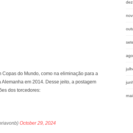
dez
nov
out
set
ago
jul
em Copas do Mundo, como na eliminação para a
a Alemanha em 2014. Desse jeito, a postagem
jun
ões dos torcedores:
mai
oriavonb)
October 29, 2024