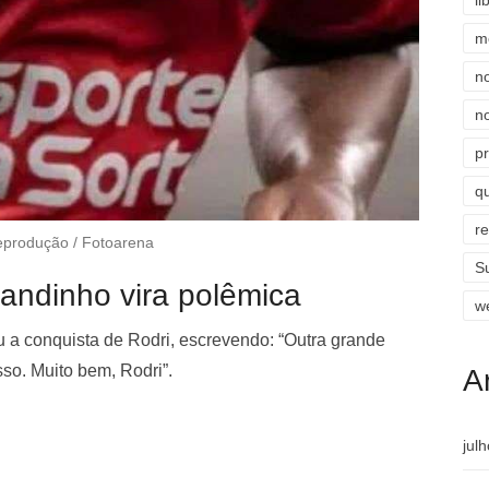
li
m
n
n
p
qu
r
eprodução / Fotoarena
S
andinho vira polêmica
w
u a conquista de Rodri, escrevendo: “Outra grande
so. Muito bem, Rodri”.
A
jul