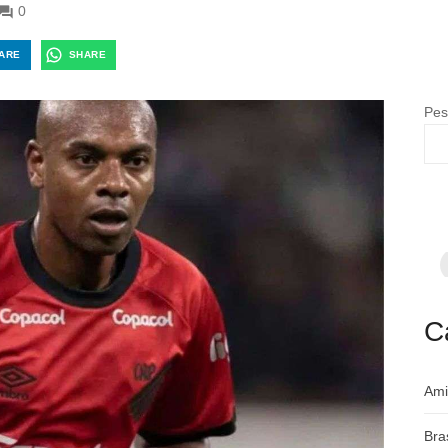
0
ARE
SHARE
Pes
F
p
m
c
a
C
Ami
Bra