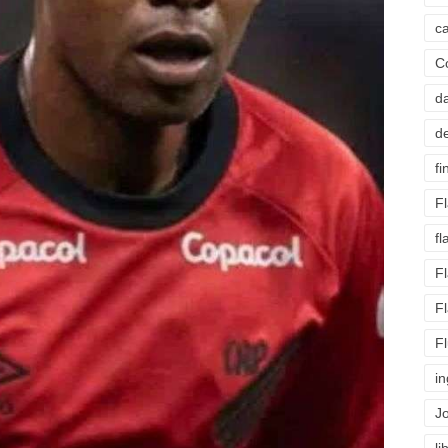
c
C
d
d
fi
F
f
F
F
F
i
J