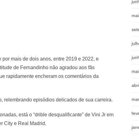
jun
mai
set
jul
jun
por mais de dois anos, entre 2019 e 2022, e
atitude de Fernandinho não agradou aos fãs
mai
, que rapidamente encheram os comentários da
abr
mar
 relembrando episódios delicados de sua carreira.
fev
nadas, está o “drible desqualificante” de Vini Jr em
r City e Real Madrid.
jan