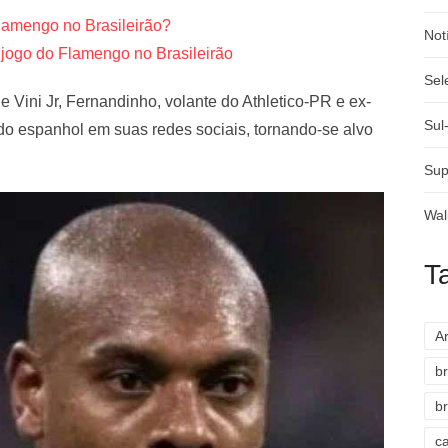
lamengo no Brasileirão?
Not
 jogo do Flamengo no Brasileirão
Sel
 Vini Jr, Fernandinho, volante do Athletico-PR e ex-
Sul
 do espanhol em suas redes sociais, tornando-se alvo
Sup
Wal
T
A
br
br
c