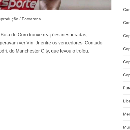
Car
eprodução / Fotoarena
Car
 Bola de Ouro trouxe reações inesperadas,
Cop
speravam ver Vini Jr entre os vencedores. Contudo,
Cop
dri, do Manchester City, que levou o troféu.
Cop
Cop
Fut
Lib
Mer
Mun