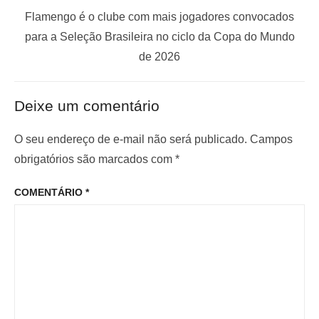
g
P
t
Flamengo é o clube com mais jogadores convocados
a
r
a
para a Seleção Brasileira no ciclo da Copa do Mundo
ç
ó
n
de 2026
x
t
ã
i
e
o
Deixe um comentário
m
r
d
o
i
O seu endereço de e-mail não será publicado.
Campos
e
p
o
obrigatórios são marcados com
*
P
o
r
o
COMENTÁRIO
*
s
:
s
t
t
: