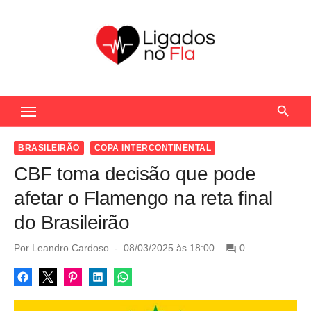
S
k
i
p
t
Seu Portal de Notícias do Flamengo
o
c
o
BRASILEIRÃO
COPA INTERCONTINENTAL
n
CBF toma decisão que pode
t
afetar o Flamengo na reta final
e
do Brasileirão
n
t
P
Por
Leandro Cardoso
08/03/2025 às 18:00
0
o
s
t
e
d