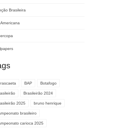
eção Brasileira
-Americana
ercopa
lpapers
ags
rrascaeta
BAP
Botafogo
asileirão
Brasileirão 2024
asileirão 2025
bruno henrique
ampeonato brasileiro
ampeonato carioca 2025