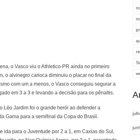
n
n
p
qu
r
S
rena, o Vasco viu o Athletico-PR ainda no primeiro
w
 o alvinegro carioca diminuiu o placar no final da
Mesmo com um a menos, o Vasco conseguiu segurar a
gado em 3 a 3 e levando a decisão para os pênaltis.
A
 Léo Jardim foi o grande herói ao defender a
jul
a Gama para a semifinal da Copa do Brasil.
jun
de ida para o Juventude por 2 a 1, em Caxias do Sul,