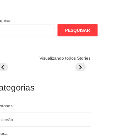
quisar
PESQUISAR
lamengo
Globo quer
Lesão tira
Visualizando todos Stories
repara cartada
rivalizar com
Wesley da Co
ilionária por
CazéTV em
do Mundo
raque
Flamengo x
rgentino
River
ategorias
stosos
sileirão
ioca