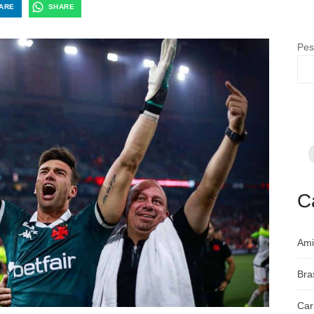
ARE
SHARE
Pes
F
p
m
c
a
C
Ami
Bra
Car