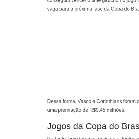
conseguiu vencer o time gaúcho no jogo d
vaga para a próxima fase da Copa do Bras
Dessa forma, Vasco e Corinthians foram o
uma premiação de R$9,45 milhões.
Jogos da Copa do Bras
Portanto, hoje teremos mais dois duelos p