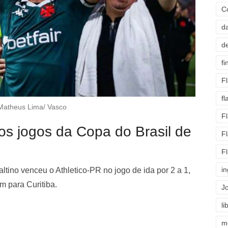
C
d
d
fi
F
f
Matheus Lima/ Vasco
F
dos jogos da Copa do Brasil de
F
F
i
ino venceu o Athletico-PR no jogo de ida por 2 a 1,
m para Curitiba.
J
li
m