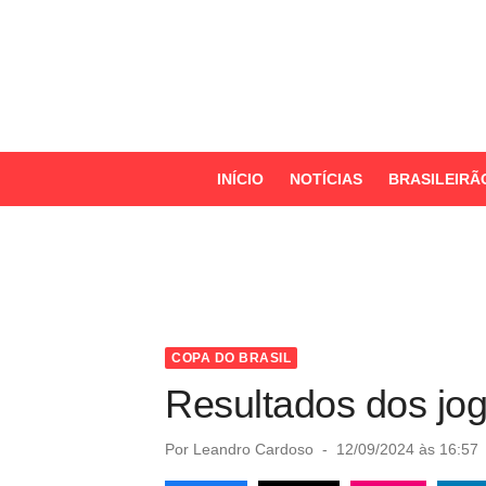
S
k
i
p
t
o
INÍCIO
NOTÍCIAS
BRASILEIRÃ
c
o
n
t
e
n
COPA DO BRASIL
t
Resultados dos jog
P
Por
Leandro Cardoso
12/09/2024 às 16:57
o