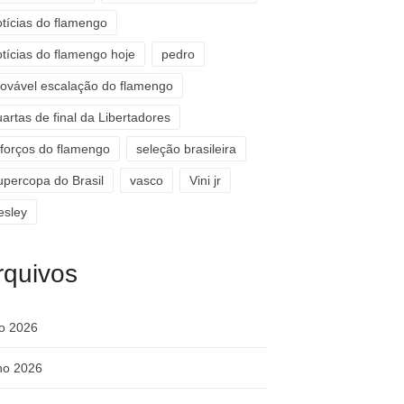
otícias do flamengo
otícias do flamengo hoje
pedro
rovável escalação do flamengo
artas de final da Libertadores
eforços do flamengo
seleção brasileira
upercopa do Brasil
vasco
Vini jr
esley
rquivos
ho 2026
ho 2026