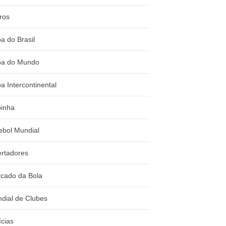
ros
a do Brasil
a do Mundo
a Intercontinental
inha
ebol Mundial
ertadores
cado da Bola
dial de Clubes
ícias