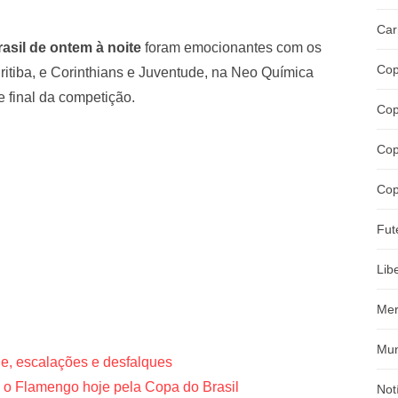
Car
asil de ontem à noite
foram emocionantes com os
Cop
ritiba, e Corinthians e Juventude, na Neo Química
e final da competição.
Cop
Cop
Cop
Fut
Lib
Mer
Mun
je, escalações e desfalques
 o Flamengo hoje pela Copa do Brasil
Not