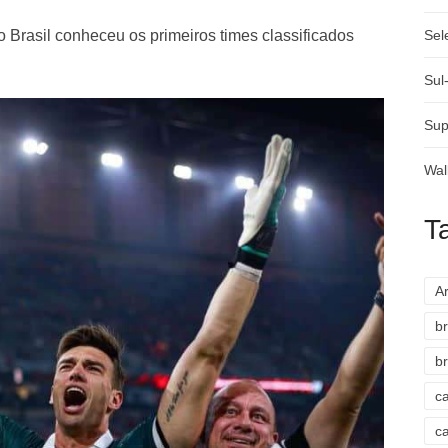
 Brasil conheceu os primeiros times classificados
Sel
Sul
Sup
Wal
T
A
br
br
c
c