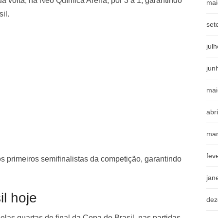
a volta, na Neo Química Arena, por 3 a 1, garantindo
mai
il.
set
jul
jun
mai
abr
mar
fev
s primeiros semifinalistas da competição, garantindo
jan
il hoje
dez
elas quartas de final da Copa do Brasil, nas partidas