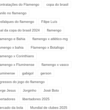
ontratações do Flamengo
copa do brasil
anilo no flamengo
esfalques do flamengo
Filipe Luís
nal da copa do brasil 2024
flamengo
lamengo e Bahia
flamengo x atlético-mg
lamengo x bahia
Flamengo x Botafogo
lamengo x Corinthians
lamengo x Fluminense
flamengo x vasco
luminense
gabigol
gerson
ngressos do jogo do flamengo
orge Jesus
Jorginho
José Boto
bertadores
libertadores 2025
ercado da bola
Mundial de clubes 2025