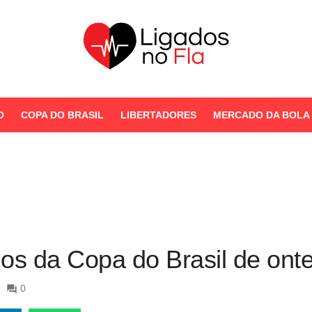
Seu Portal de Notícias do
Flamengo
O
COPA DO BRASIL
LIBERTADORES
MERCADO DA BOLA
STORIES
os da Copa do Brasil de ont
0