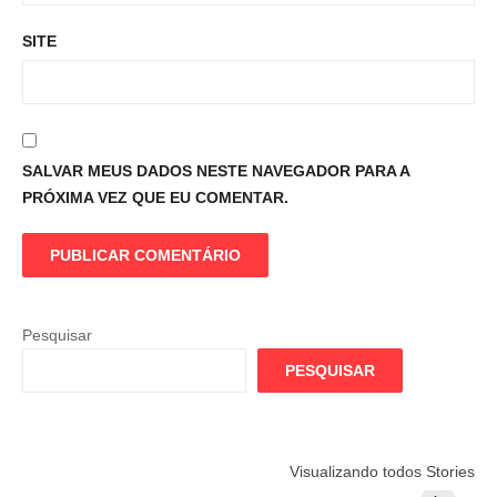
SITE
SALVAR MEUS DADOS NESTE NAVEGADOR PARA A
PRÓXIMA VEZ QUE EU COMENTAR.
Pesquisar
PESQUISAR
Flamengo
Globo quer
Lesão tir
Visualizando todos Stories
prepara cartada
rivalizar com
Wesley d