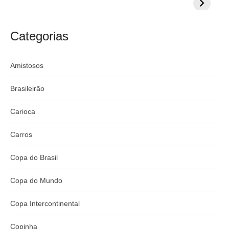
milionária por
CazéTV em
do Mund
craque
Flamengo x
argentino
River
Categorias
Amistosos
Brasileirão
Carioca
Carros
Copa do Brasil
Copa do Mundo
Copa Intercontinental
Copinha