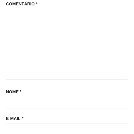
o
COMENTÁRIO
*
:
o
s
s
t
t
:
NOME
*
E-MAIL
*