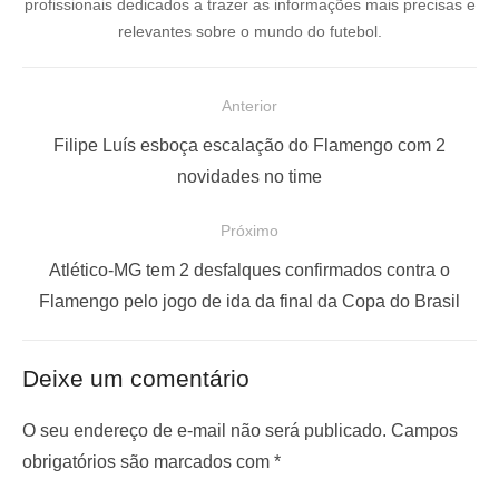
profissionais dedicados a trazer as informações mais precisas e
relevantes sobre o mundo do futebol.
N
Anterior
a
P
Filipe Luís esboça escalação do Flamengo com 2
v
o
novidades no time
e
s
Próximo
g
t
a
a
P
Atlético-MG tem 2 desfalques confirmados contra o
ç
n
r
Flamengo pelo jogo de ida da final da Copa do Brasil
t
ó
ã
e
x
o
Deixe um comentário
r
i
d
i
m
O seu endereço de e-mail não será publicado.
Campos
e
o
o
obrigatórios são marcados com
*
P
r
p