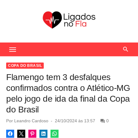
S
k
i
p
t
Seu Portal de Notícias do Flamengo
o
c
o
COPA DO BRASIL
n
Flamengo tem 3 desfalques
t
confirmados contra o Atlético-MG
e
pelo jogo de ida da final da Copa
n
do Brasil
t
P
Por
Leandro Cardoso
24/10/2024 às 13:57
0
o
s
t