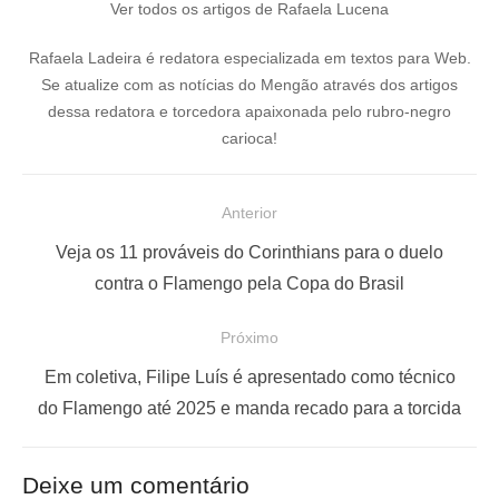
Ver todos os artigos de Rafaela Lucena
Rafaela Ladeira é redatora especializada em textos para Web.
Se atualize com as notícias do Mengão através dos artigos
dessa redatora e torcedora apaixonada pelo rubro-negro
carioca!
N
Anterior
a
P
Veja os 11 prováveis do Corinthians para o duelo
v
o
contra o Flamengo pela Copa do Brasil
e
s
Próximo
g
t
a
a
P
Em coletiva, Filipe Luís é apresentado como técnico
ç
n
r
do Flamengo até 2025 e manda recado para a torcida
t
ó
ã
e
x
o
Deixe um comentário