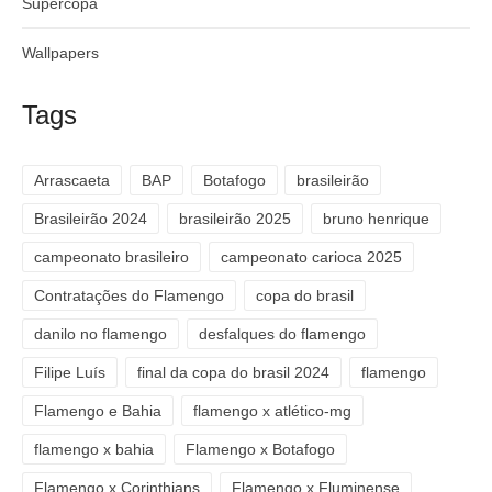
Supercopa
Wallpapers
Tags
Arrascaeta
BAP
Botafogo
brasileirão
Brasileirão 2024
brasileirão 2025
bruno henrique
campeonato brasileiro
campeonato carioca 2025
Contratações do Flamengo
copa do brasil
danilo no flamengo
desfalques do flamengo
Filipe Luís
final da copa do brasil 2024
flamengo
Flamengo e Bahia
flamengo x atlético-mg
flamengo x bahia
Flamengo x Botafogo
Flamengo x Corinthians
Flamengo x Fluminense