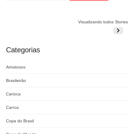
Flamengo
Globo quer
Lesão tir
Visualizando todos Stories
prepara cartada
rivalizar com
Wesley d
milionária por
CazéTV em
do Mund
craque
Flamengo x
argentino
River
Categorias
Amistosos
Brasileirão
Carioca
Carros
Copa do Brasil