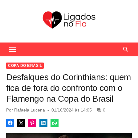
S
k
i
p
t
Seu Portal de Notícias do Flamengo
o
c
o
COPA DO BRASIL
n
Desfalques do Corinthians: quem
t
fica de fora do confronto com o
e
Flamengo na Copa do Brasil
n
t
P
Por
Rafaela Lucena
01/10/2024 às 14:05
0
o
s
t
e
d