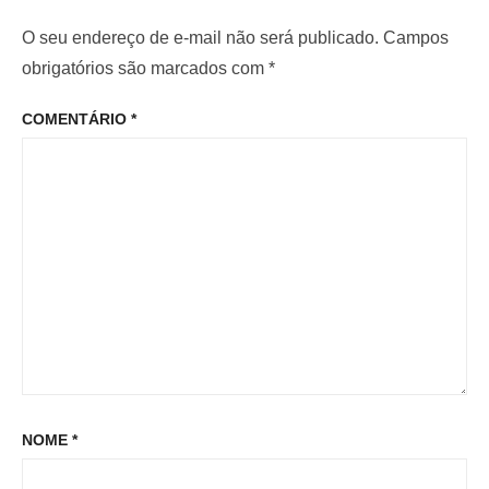
r
i
d
i
m
O seu endereço de e-mail não será publicado.
Campos
e
o
o
obrigatórios são marcados com
*
P
r
p
o
COMENTÁRIO
*
:
o
s
s
t
t
:
NOME
*