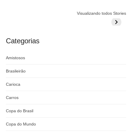
Flamengo
Globo quer
Lesão tir
Visualizando todos Stories
prepara cartada
rivalizar com
Wesley d
milionária por
CazéTV em
do Mund
craque
Flamengo x
argentino
River
Categorias
Amistosos
Brasileirão
Carioca
Carros
Copa do Brasil
Copa do Mundo