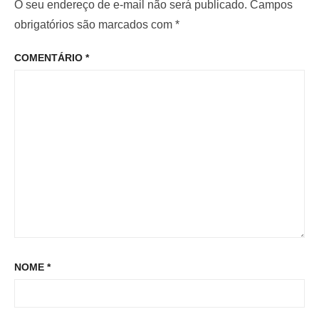
i
m
O seu endereço de e-mail não será publicado.
Campos
e
o
o
obrigatórios são marcados com
*
P
r
p
o
COMENTÁRIO
*
:
o
s
s
t
t
:
NOME
*