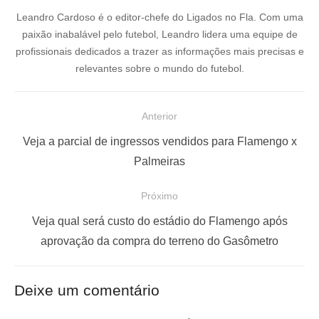
Leandro Cardoso é o editor-chefe do Ligados no Fla. Com uma
paixão inabalável pelo futebol, Leandro lidera uma equipe de
profissionais dedicados a trazer as informações mais precisas e
relevantes sobre o mundo do futebol.
N
Anterior
a
P
Veja a parcial de ingressos vendidos para Flamengo x
v
o
Palmeiras
e
s
Próximo
g
t
a
a
P
Veja qual será custo do estádio do Flamengo após
ç
n
r
aprovação da compra do terreno do Gasômetro
t
ó
ã
e
x
o
Deixe um comentário
r
i
d