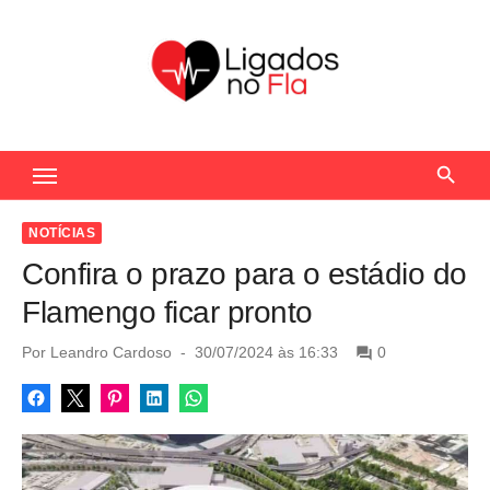
S
k
i
p
t
Seu Portal de Notícias do Flamengo
o
c
o
NOTÍCIAS
n
Confira o prazo para o estádio do
t
Flamengo ficar pronto
e
n
P
Por
Leandro Cardoso
30/07/2024 às 16:33
0
o
t
s
t
e
d
o
n