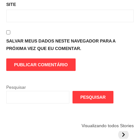
SITE
SALVAR MEUS DADOS NESTE NAVEGADOR PARA A
PRÓXIMA VEZ QUE EU COMENTAR.
Pesquisar
PESQUISAR
Flamengo
Globo quer
Lesão tir
Visualizando todos Stories
prepara cartada
rivalizar com
Wesley d
milionária por
CazéTV em
do Mund