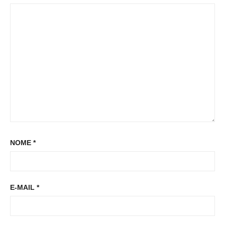
s
s
t
t
:
NOME
*
E-MAIL
*