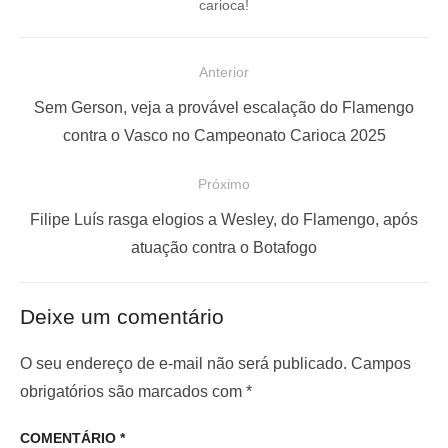
carioca!
N
Anterior
a
P
Sem Gerson, veja a provável escalação do Flamengo
v
o
contra o Vasco no Campeonato Carioca 2025
e
s
Próximo
g
t
a
a
P
Filipe Luís rasga elogios a Wesley, do Flamengo, após
ç
n
r
atuação contra o Botafogo
t
ó
ã
e
x
o
Deixe um comentário
r
i
d
i
m
O seu endereço de e-mail não será publicado.
Campos
e
o
o
obrigatórios são marcados com
*
P
r
p
o
COMENTÁRIO
*
:
o