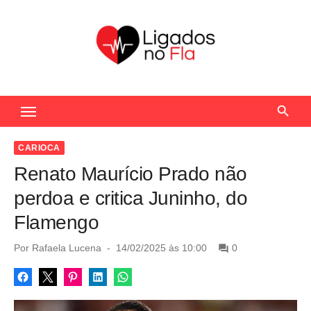
S
k
i
p
t
Seu Portal de Notícias do Flamengo
o
c
o
CARIOCA
n
Renato Maurício Prado não
t
perdoa e critica Juninho, do
e
Flamengo
n
t
P
Por
Rafaela Lucena
14/02/2025 às 10:00
0
o
s
t
e
d