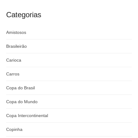
craque
Flamengo x
argentino
River
Categorias
Amistosos
Brasileirão
Carioca
Carros
Copa do Brasil
Copa do Mundo
Copa Intercontinental
Copinha