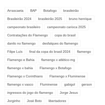
Arrascaeta
BAP
Botafogo
brasileirão
Brasileirão 2024
brasileirão 2025
bruno henrique
campeonato brasileiro
campeonato carioca 2025
Contratações do Flamengo
copa do brasil
danilo no flamengo
desfalques do flamengo
Filipe Luís
final da copa do brasil 2024
flamengo
Flamengo e Bahia
flamengo x atlético-mg
flamengo x bahia
Flamengo x Botafogo
Flamengo x Corinthians
Flamengo x Fluminense
flamengo x vasco
Fluminense
gabigol
gerson
ingressos do jogo do flamengo
Jorge Jesus
Jorginho
José Boto
libertadores