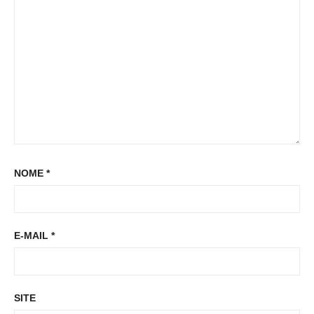
t
t
:
NOME
*
E-MAIL
*
SITE