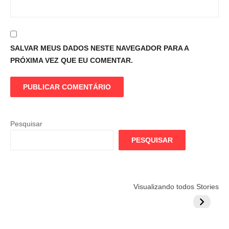
SALVAR MEUS DADOS NESTE NAVEGADOR PARA A
PRÓXIMA VEZ QUE EU COMENTAR.
Pesquisar
PESQUISAR
Flamengo
Globo quer
Lesão tir
Visualizando todos Stories
prepara cartada
rivalizar com
Wesley d
milionária por
CazéTV em
do Mund
craque
Flamengo x
argentino
River