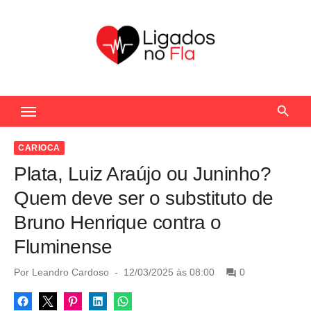
S
k
i
p
t
Seu Portal de Notícias do Flamengo
o
c
o
CARIOCA
n
Plata, Luiz Araújo ou Juninho?
t
Quem deve ser o substituto de
e
Bruno Henrique contra o
n
Fluminense
t
P
Por
Leandro Cardoso
12/03/2025 às 08:00
0
o
s
t