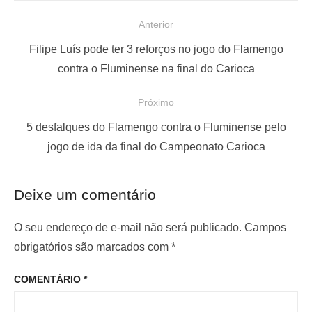
N
Anterior
a
P
Filipe Luís pode ter 3 reforços no jogo do Flamengo
v
o
contra o Fluminense na final do Carioca
e
s
Próximo
g
t
a
a
P
5 desfalques do Flamengo contra o Fluminense pelo
ç
n
r
jogo de ida da final do Campeonato Carioca
t
ó
ã
e
x
o
Deixe um comentário
r
i
d
i
m
O seu endereço de e-mail não será publicado.
Campos
e
o
o
obrigatórios são marcados com
*
P
r
p
o
COMENTÁRIO
*
:
o
s
s