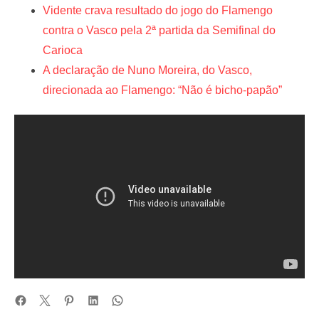
Vidente crava resultado do jogo do Flamengo
contra o Vasco pela 2ª partida da Semifinal do
Carioca
A declaração de Nuno Moreira, do Vasco,
direcionada ao Flamengo: “Não é bicho-papão”