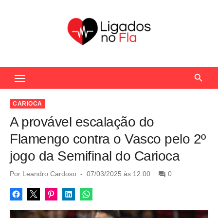
S
k
i
p
t
Seu Portal de Notícias do Flamengo
o
c
o
CARIOCA
n
A provável escalação do
t
Flamengo contra o Vasco pelo 2º
e
jogo da Semifinal do Carioca
n
t
P
Por
Leandro Cardoso
07/03/2025 às 12:00
0
o
s
t
e
d