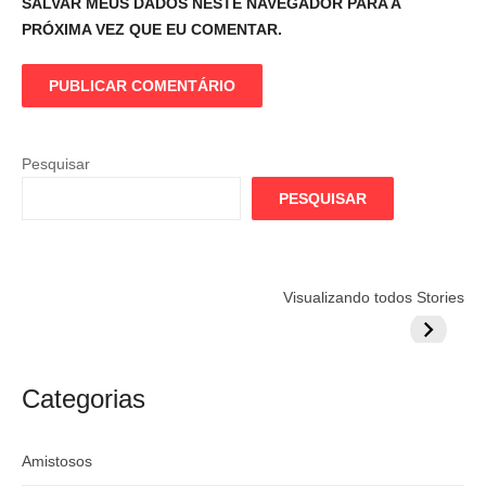
SALVAR MEUS DADOS NESTE NAVEGADOR PARA A
PRÓXIMA VEZ QUE EU COMENTAR.
Pesquisar
PESQUISAR
Flamengo
Globo quer
Lesão tir
Visualizando todos Stories
prepara cartada
rivalizar com
Wesley d
milionária por
CazéTV em
do Mund
craque
Flamengo x
argentino
River
Categorias
Amistosos