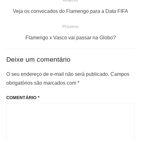
Anterior
a
P
Veja os convocados do Flamengo para a Data FIFA
v
o
e
Próximo
s
g
t
P
Flamengo x Vasco vai passar na Globo?
a
a
r
ç
n
ó
Deixe um comentário
t
x
ã
e
i
o
O seu endereço de e-mail não será publicado.
Campos
r
m
obrigatórios são marcados com
*
d
i
o
e
COMENTÁRIO
*
o
p
P
r
o
o
:
s
s
t
t
: