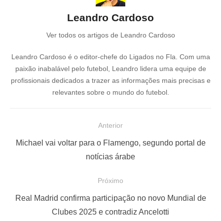
Leandro Cardoso
Ver todos os artigos de Leandro Cardoso
Leandro Cardoso é o editor-chefe do Ligados no Fla. Com uma
paixão inabalável pelo futebol, Leandro lidera uma equipe de
profissionais dedicados a trazer as informações mais precisas e
relevantes sobre o mundo do futebol.
N
Anterior
a
P
Michael vai voltar para o Flamengo, segundo portal de
v
o
notícias árabe
e
s
Próximo
g
t
a
a
P
Real Madrid confirma participação no novo Mundial de
ç
n
r
Clubes 2025 e contradiz Ancelotti