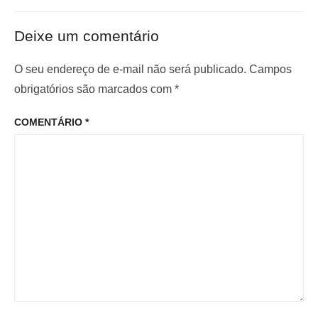
t
ó
ã
e
x
o
Deixe um comentário
r
i
d
i
m
O seu endereço de e-mail não será publicado.
Campos
e
o
o
obrigatórios são marcados com
*
P
r
p
o
COMENTÁRIO
*
:
o
s
s
t
t
: