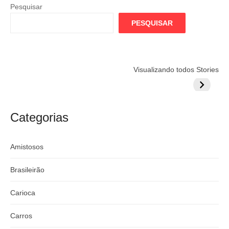
Pesquisar
PESQUISAR
Flamengo
Globo quer
Lesão tir
Visualizando todos Stories
prepara cartada
rivalizar com
Wesley d
milionária por
CazéTV em
do Mund
craque
Flamengo x
argentino
River
Categorias
Amistosos
Brasileirão
Carioca
Carros