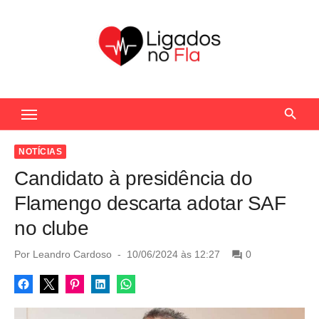
S
k
i
p
t
Seu Portal de Notícias do Flamengo
o
c
o
NOTÍCIAS
n
Candidato à presidência do
t
Flamengo descarta adotar SAF
e
no clube
n
t
P
Por
Leandro Cardoso
10/06/2024 às 12:27
0
o
s
t
e
d