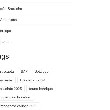
eção Brasileira
-Americana
ercopa
lpapers
ags
rrascaeta
BAP
Botafogo
asileirão
Brasileirão 2024
asileirão 2025
bruno henrique
ampeonato brasileiro
ampeonato carioca 2025