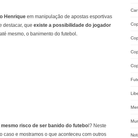
Car
o Henrique
em manipulação de apostas esportivas
Cop
le destacar, que
existe a possibilidade do jogador
o até mesmo, o banimento do futebol.
Cop
Cop
Cop
Fut
Lib
Mer
Mun
mesmo risco de ser banido do futebo
l? Neste
 o caso e mostramos o que aconteceu com outros
Not