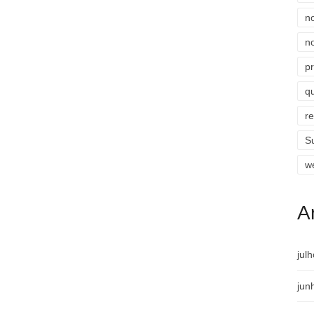
n
n
p
qu
r
S
w
A
jul
jun