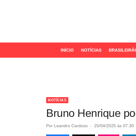
S
k
i
p
t
o
INÍCIO
NOTÍCIAS
BRASILEIRÃ
c
o
n
t
e
n
NOTÍCIAS
t
Bruno Henrique po
P
Por
Leandro Cardoso
25/04/2025 às 07:30
o