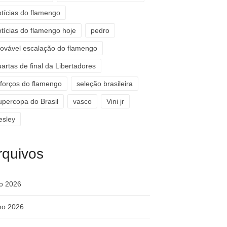
otícias do flamengo
otícias do flamengo hoje
pedro
rovável escalação do flamengo
artas de final da Libertadores
eforços do flamengo
seleção brasileira
upercopa do Brasil
vasco
Vini jr
esley
rquivos
ho 2026
ho 2026