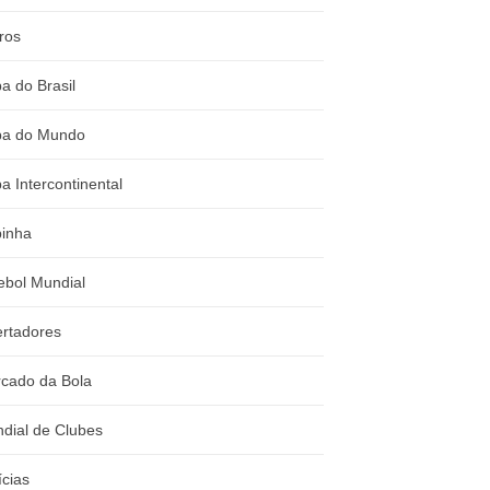
ros
a do Brasil
a do Mundo
a Intercontinental
inha
ebol Mundial
ertadores
cado da Bola
dial de Clubes
ícias