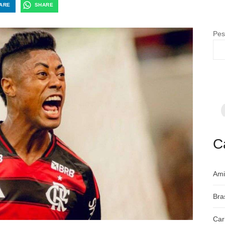
ARE
SHARE
Pes
F
p
m
c
a
C
Ami
Bra
Car