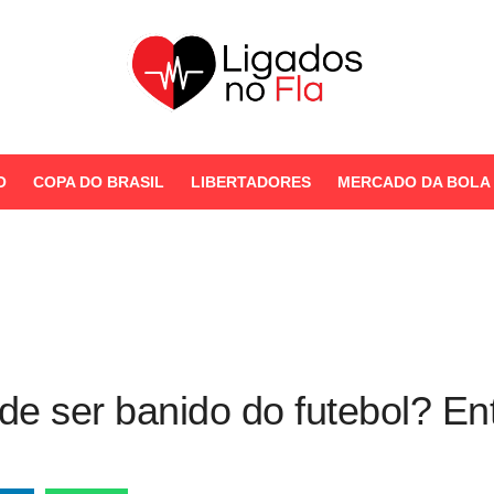
Seu Portal de Notícias do
Flamengo
O
COPA DO BRASIL
LIBERTADORES
MERCADO DA BOLA
STORIES
de ser banido do futebol? E