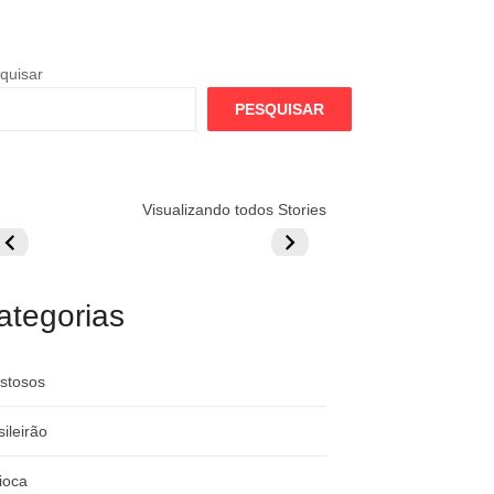
quisar
PESQUISAR
lamengo
Globo quer
Lesão tira
Visualizando todos Stories
repara cartada
rivalizar com
Wesley da Co
ilionária por
CazéTV em
do Mundo
raque
Flamengo x
rgentino
River
ategorias
stosos
sileirão
ioca