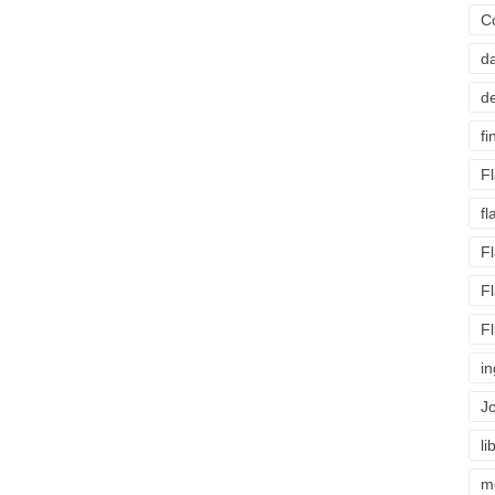
C
d
d
fi
F
f
F
F
F
i
J
li
m