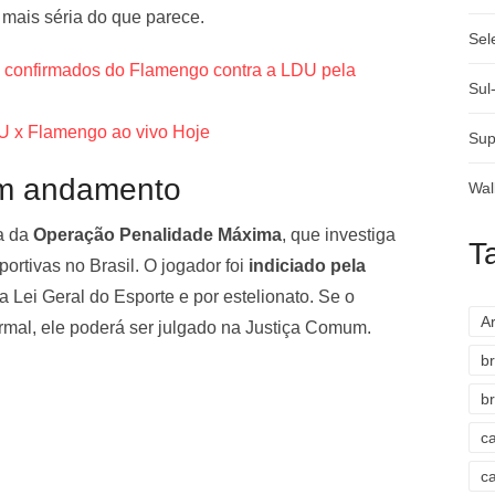
é mais séria do que parece.
Sel
s confirmados do Flamengo contra a LDU pela
Sul
DU x Flamengo ao vivo Hoje
Sup
em andamento
Wal
a da
Operação Penalidade Máxima
, que investiga
T
rtivas no Brasil. O jogador foi
indiciado pela
 Lei Geral do Esporte e por estelionato. Se o
A
ormal, ele poderá ser julgado na Justiça Comum.
br
br
c
c