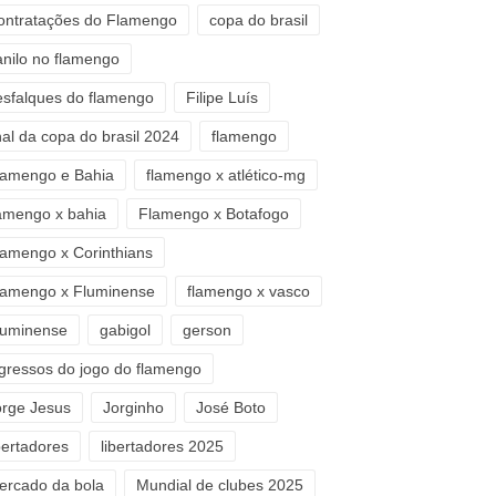
ontratações do Flamengo
copa do brasil
anilo no flamengo
esfalques do flamengo
Filipe Luís
nal da copa do brasil 2024
flamengo
lamengo e Bahia
flamengo x atlético-mg
lamengo x bahia
Flamengo x Botafogo
lamengo x Corinthians
lamengo x Fluminense
flamengo x vasco
luminense
gabigol
gerson
ngressos do jogo do flamengo
orge Jesus
Jorginho
José Boto
bertadores
libertadores 2025
ercado da bola
Mundial de clubes 2025