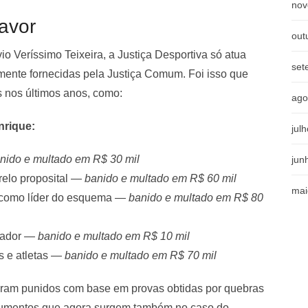
nov
favor
out
o Veríssimo Teixeira, a Justiça Desportiva só atua
set
ente fornecidas pela Justiça Comum. Foi isso que
s nos últimos anos, como:
ago
nrique:
jul
nido e multado em R$ 30 mil
jun
relo proposital —
banido e multado em R$ 60 mil
mai
 como líder do esquema —
banido e multado em R$ 80
ciador —
banido e multado em R$ 10 mil
es e atletas —
banido e multado em R$ 70 mil
oram punidos com base em provas obtidas por quebras
strumentos que agora surgem também no caso do