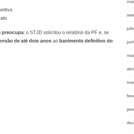
mai
ortiva
set
nato
jul
m preocupa
: o STJD solicitou o relatório da PF e, se
nsão de até dois anos
ao
banimento definitivo do
jun
mai
abr
mar
fev
jan
dez