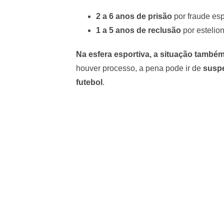
2 a 6 anos de prisão
por fraude esp
1 a 5 anos de reclusão
por estelio
Na esfera esportiva, a situação també
houver processo, a pena pode ir de
suspe
futebol
.