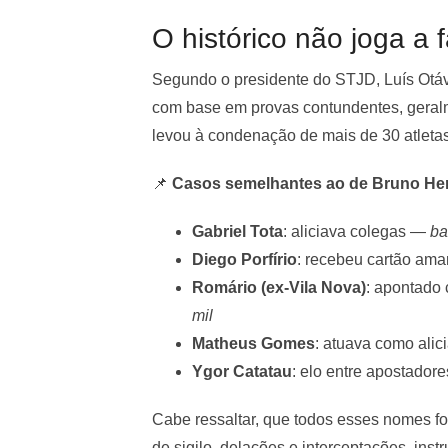
O histórico não joga a 
Segundo o presidente do STJD, Luís Otávi
com base em provas contundentes, geralm
levou à condenação de mais de 30 atleta
📌
Casos semelhantes ao de Bruno He
Gabriel Tota
: aliciava colegas —
ba
Diego Porfírio
: recebeu cartão ama
Romário (ex-Vila Nova)
: apontado
mil
Matheus Gomes
: atuava como ali
Ygor Catatau
: elo entre apostador
Cabe ressaltar, que todos esses nomes f
de sigilo, delações e interceptações, in