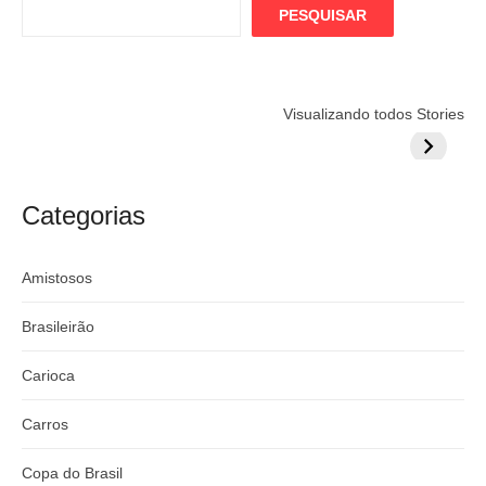
PESQUISAR
Flamengo
Globo quer
Lesão tir
Visualizando todos Stories
prepara cartada
rivalizar com
Wesley d
milionária por
CazéTV em
do Mund
craque
Flamengo x
argentino
River
Categorias
Amistosos
Brasileirão
Carioca
Carros
Copa do Brasil