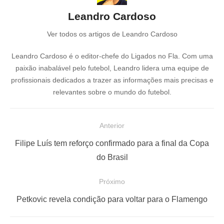
Leandro Cardoso
Ver todos os artigos de Leandro Cardoso
Leandro Cardoso é o editor-chefe do Ligados no Fla. Com uma
paixão inabalável pelo futebol, Leandro lidera uma equipe de
profissionais dedicados a trazer as informações mais precisas e
relevantes sobre o mundo do futebol.
N
Anterior
a
P
Filipe Luís tem reforço confirmado para a final da Copa
v
o
do Brasil
e
s
Próximo
g
t
a
a
P
Petkovic revela condição para voltar para o Flamengo
ç
n
r