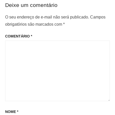
t
ó
ã
Deixe um comentário
e
x
o
r
i
O seu endereço de e-mail não será publicado.
Campos
d
i
m
obrigatórios são marcados com
*
e
o
o
P
COMENTÁRIO
*
r
p
o
:
o
s
s
t
t
:
NOME
*