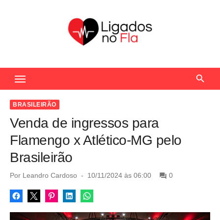
S
k
i
p
t
Seu Portal de Notícias do Flamengo
o
c
o
BRASILEIRÃO
n
Venda de ingressos para
t
Flamengo x Atlético-MG pelo
e
Brasileirão
n
t
P
Por
Leandro Cardoso
10/11/2024 às 06:00
0
o
s
t
e
d