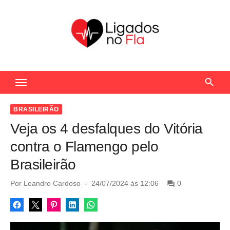
S
k
i
p
t
Seu Portal de Notícias do Flamengo
o
c
o
BRASILEIRÃO
n
Veja os 4 desfalques do Vitória
t
contra o Flamengo pelo
e
Brasileirão
n
t
P
Por
Leandro Cardoso
24/07/2024 às 12:06
0
o
s
t
e
d