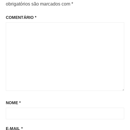
o
o
obrigatórios são marcados com
*
P
r
p
o
COMENTÁRIO
*
:
o
s
s
t
t
:
NOME
*
E-MAIL
*