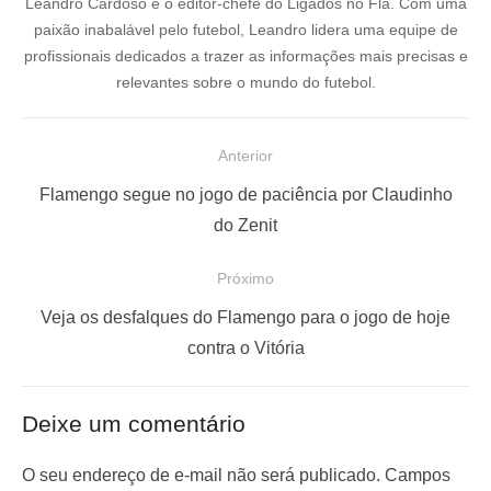
Leandro Cardoso é o editor-chefe do Ligados no Fla. Com uma
paixão inabalável pelo futebol, Leandro lidera uma equipe de
profissionais dedicados a trazer as informações mais precisas e
relevantes sobre o mundo do futebol.
N
Anterior
a
P
Flamengo segue no jogo de paciência por Claudinho
v
o
do Zenit
e
s
Próximo
g
t
a
a
P
Veja os desfalques do Flamengo para o jogo de hoje
ç
n
r
contra o Vitória
t
ó
ã
e
x
o
Deixe um comentário
r
i
d
i
m
O seu endereço de e-mail não será publicado.
Campos
e