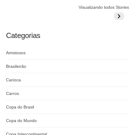
Flamengo
Globo quer
Lesão tir
Visualizando todos Stories
prepara cartada
rivalizar com
Wesley d
milionária por
CazéTV em
do Mund
craque
Flamengo x
argentino
River
Categorias
Amistosos
Brasileirão
Carioca
Carros
Copa do Brasil
Copa do Mundo
Copa Intercontinental