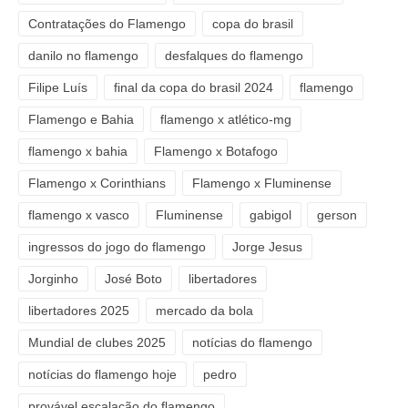
Contratações do Flamengo
copa do brasil
danilo no flamengo
desfalques do flamengo
Filipe Luís
final da copa do brasil 2024
flamengo
Flamengo e Bahia
flamengo x atlético-mg
flamengo x bahia
Flamengo x Botafogo
Flamengo x Corinthians
Flamengo x Fluminense
flamengo x vasco
Fluminense
gabigol
gerson
ingressos do jogo do flamengo
Jorge Jesus
Jorginho
José Boto
libertadores
libertadores 2025
mercado da bola
Mundial de clubes 2025
notícias do flamengo
notícias do flamengo hoje
pedro
provável escalação do flamengo