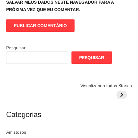
SALVAR MEUS DADOS NESTE NAVEGADOR PARA A
PRÓXIMA VEZ QUE EU COMENTAR.
Pesquisar
PESQUISAR
Flamengo
Globo quer
Lesão tir
Visualizando todos Stories
prepara cartada
rivalizar com
Wesley d
milionária por
CazéTV em
do Mund
craque
Flamengo x
argentino
River
Categorias
Amistosos