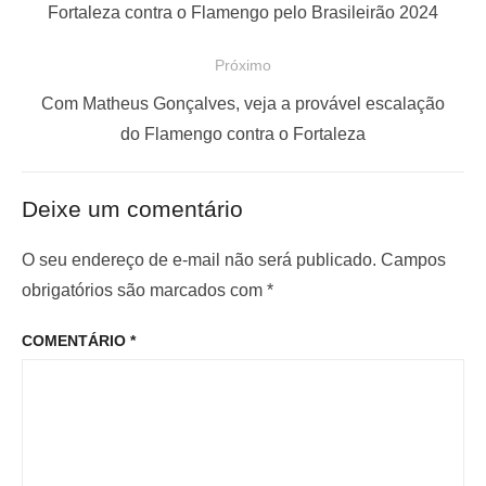
v
o
Fortaleza contra o Flamengo pelo Brasileirão 2024
e
s
Próximo
g
t
a
a
P
Com Matheus Gonçalves, veja a provável escalação
ç
n
r
do Flamengo contra o Fortaleza
t
ó
ã
e
x
o
Deixe um comentário
r
i
d
i
m
O seu endereço de e-mail não será publicado.
Campos
e
o
o
obrigatórios são marcados com
*
P
r
p
o
COMENTÁRIO
*
:
o
s
s
t
t
: