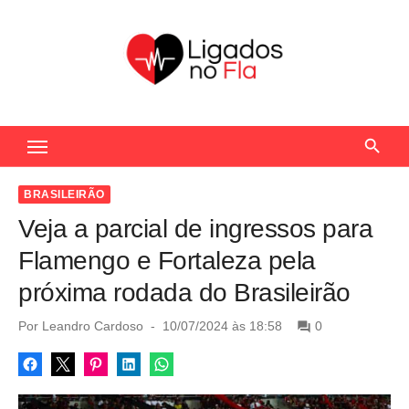
S
k
i
p
t
Seu Portal de Notícias do Flamengo
o
c
o
BRASILEIRÃO
n
Veja a parcial de ingressos para
t
Flamengo e Fortaleza pela
e
próxima rodada do Brasileirão
n
t
P
Por
Leandro Cardoso
10/07/2024 às 18:58
0
o
s
t
e
d