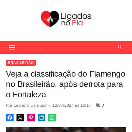
S
k
i
p
t
Seu Portal de Notícias do Flamengo
o
c
o
BRASILEIRÃO
n
Veja a classificação do Flamengo
t
no Brasileirão, após derrota para
e
o Fortaleza
n
t
P
Por
Leandro Cardoso
12/07/2024 às 18:17
0
o
s
t
e
d