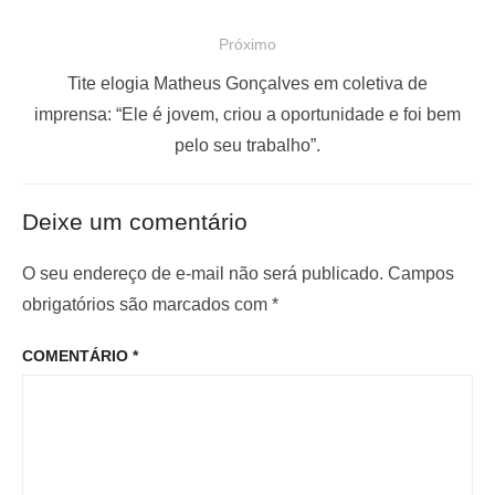
e
s
Próximo
g
t
a
a
P
Tite elogia Matheus Gonçalves em coletiva de
ç
n
r
imprensa: “Ele é jovem, criou a oportunidade e foi bem
t
ó
pelo seu trabalho”.
ã
e
x
o
r
i
d
Deixe um comentário
i
m
e
o
o
O seu endereço de e-mail não será publicado.
Campos
P
r
p
obrigatórios são marcados com
*
o
:
o
s
COMENTÁRIO
*
s
t
t
: