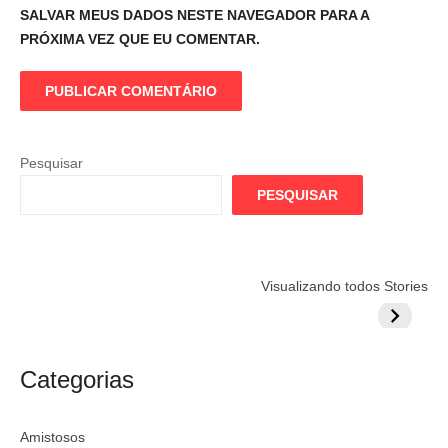
SALVAR MEUS DADOS NESTE NAVEGADOR PARA A
PRÓXIMA VEZ QUE EU COMENTAR.
Pesquisar
PESQUISAR
Flamengo
Globo quer
Lesão tir
Visualizando todos Stories
prepara cartada
rivalizar com
Wesley d
milionária por
CazéTV em
do Mund
craque
Flamengo x
argentino
River
Categorias
Amistosos