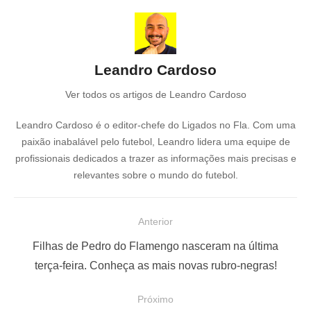
Leandro Cardoso
Ver todos os artigos de Leandro Cardoso
Leandro Cardoso é o editor-chefe do Ligados no Fla. Com uma
paixão inabalável pelo futebol, Leandro lidera uma equipe de
profissionais dedicados a trazer as informações mais precisas e
relevantes sobre o mundo do futebol.
N
Anterior
a
P
Filhas de Pedro do Flamengo nasceram na última
v
o
terça-feira. Conheça as mais novas rubro-negras!
e
s
Próximo
g
t