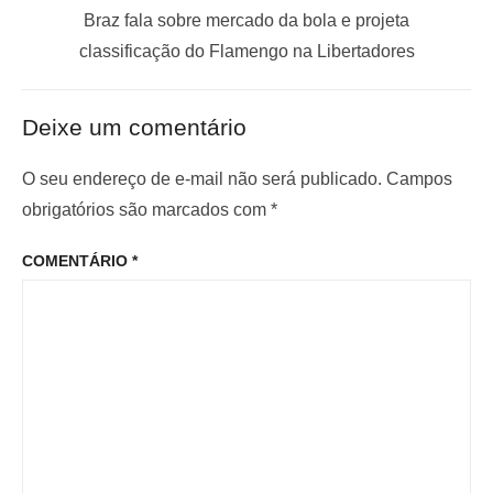
a
a
P
Braz fala sobre mercado da bola e projeta
ç
n
r
classificação do Flamengo na Libertadores
t
ó
ã
e
x
o
Deixe um comentário
r
i
d
i
m
O seu endereço de e-mail não será publicado.
Campos
e
o
o
obrigatórios são marcados com
*
P
r
p
o
COMENTÁRIO
*
:
o
s
s
t
t
: