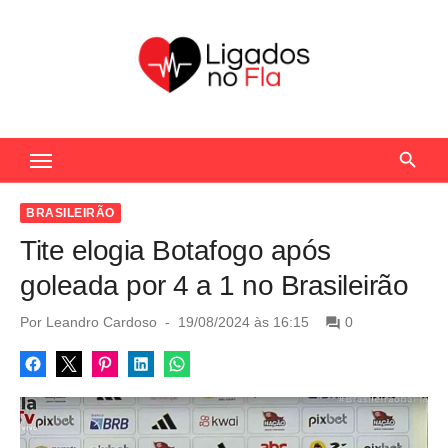
S
k
i
p
t
Seu Portal de Notícias do Flamengo
o
c
o
BRASILEIRÃO
n
Tite elogia Botafogo após
t
goleada por 4 a 1 no Brasileirão
e
n
P
Por
Leandro Cardoso
19/08/2024 às 16:15
0
o
t
s
t
e
d
o
n