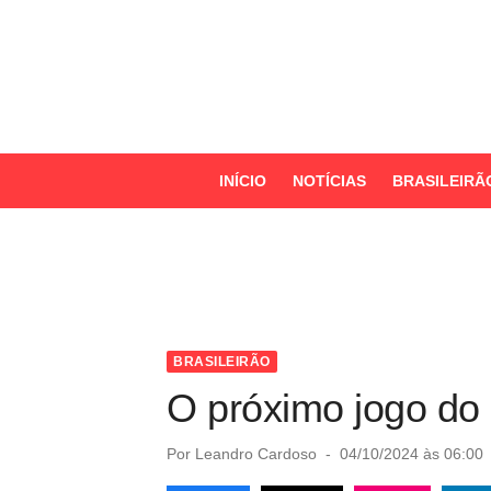
S
k
i
p
t
o
INÍCIO
NOTÍCIAS
BRASILEIRÃ
c
o
n
t
e
n
BRASILEIRÃO
t
O próximo jogo do 
P
Por
Leandro Cardoso
04/10/2024 às 06:00
o