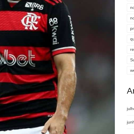
n
n
p
qu
r
S
w
A
jul
jun