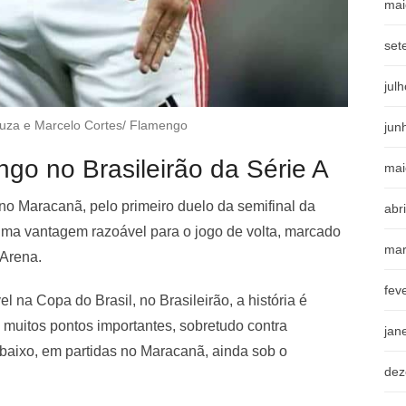
mai
set
jul
ouza e Marcelo Cortes/ Flamengo
jun
go no Brasileirão da Série A
mai
 no Maracanã, pelo primeiro duelo da semifinal da
abr
uma vantagem razoável para o jogo de volta, marcado
mar
 Arena.
fev
 na Copa do Brasil, no Brasileirão, a história é
 muitos pontos importantes, sobretudo contra
jan
baixo, em partidas no Maracanã, ainda sob o
dez