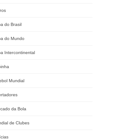
ros
a do Brasil
a do Mundo
a Intercontinental
inha
ebol Mundial
ertadores
cado da Bola
dial de Clubes
ícias