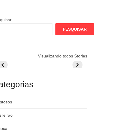
quisar
PESQUISAR
lamengo
Globo quer
Lesão tira
Visualizando todos Stories
repara cartada
rivalizar com
Wesley da Co
ilionária por
CazéTV em
do Mundo
raque
Flamengo x
rgentino
River
ategorias
stosos
sileirão
ioca