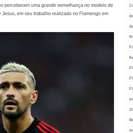
dores perceberam uma grande semelhança no modelo de
C
ge Jesus, em seu trabalho realizado no Flamengo em
d
d
fi
F
f
F
F
F
i
J
li
m