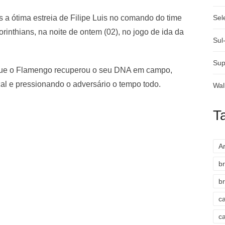
a ótima estreia de Filipe Luis no comando do time
Sel
Corinthians, na noite de ontem (02), no jogo de ida da
Sul
Sup
orque o Flamengo recuperou o seu DNA em campo,
cal e pressionando o adversário o tempo todo.
Wal
T
A
br
br
c
c