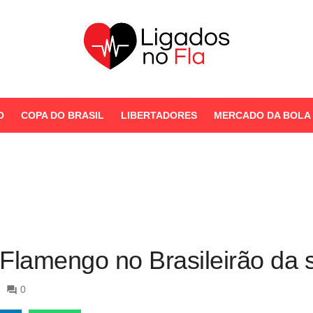
Seu Portal de Notícias do
Flamengo
O
COPA DO BRASIL
LIBERTADORES
MERCADO DA BOLA
STORIES
Flamengo no Brasileirão da s
0