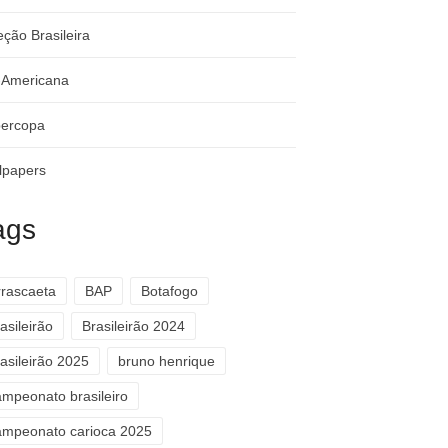
eção Brasileira
-Americana
ercopa
lpapers
ags
rrascaeta
BAP
Botafogo
asileirão
Brasileirão 2024
asileirão 2025
bruno henrique
ampeonato brasileiro
ampeonato carioca 2025