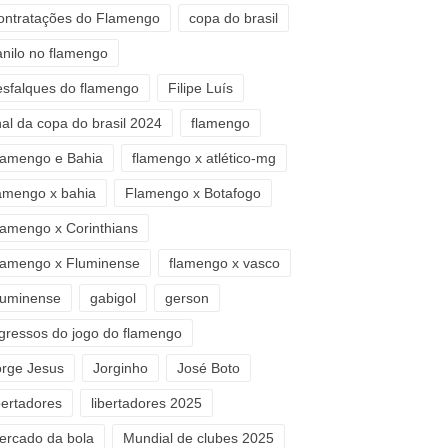
ontratações do Flamengo
copa do brasil
anilo no flamengo
esfalques do flamengo
Filipe Luís
nal da copa do brasil 2024
flamengo
lamengo e Bahia
flamengo x atlético-mg
lamengo x bahia
Flamengo x Botafogo
lamengo x Corinthians
lamengo x Fluminense
flamengo x vasco
luminense
gabigol
gerson
ngressos do jogo do flamengo
orge Jesus
Jorginho
José Boto
bertadores
libertadores 2025
ercado da bola
Mundial de clubes 2025