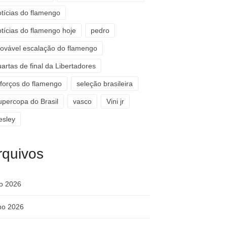
otícias do flamengo
otícias do flamengo hoje
pedro
rovável escalação do flamengo
artas de final da Libertadores
eforços do flamengo
seleção brasileira
upercopa do Brasil
vasco
Vini jr
esley
rquivos
ho 2026
ho 2026