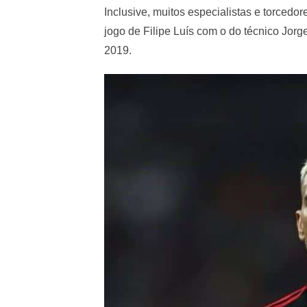
Inclusive, muitos especialistas e torce
jogo de Filipe Luís com o do técnico Jor
2019.