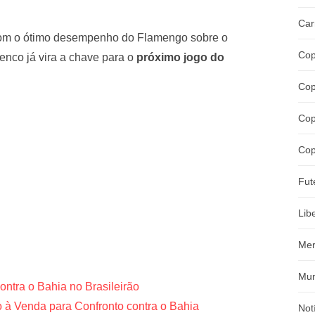
Car
com o ótimo desempenho do Flamengo sobre o
Cop
enco já vira a chave para o
próximo jogo do
Cop
Cop
Cop
Fut
Lib
Mer
Mun
ntra o Bahia no Brasileirão
 à Venda para Confronto contra o Bahia
Not