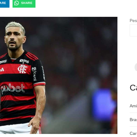
ARE
SHARE
Pes
F
p
m
c
a
C
Ami
Bra
Car