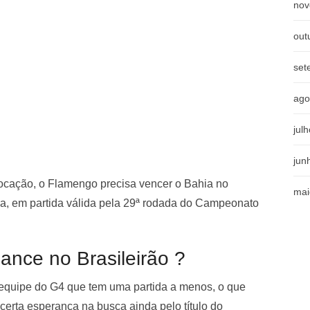
nov
out
set
ago
jul
jun
locação, o Flamengo precisa vencer o Bahia no
mai
a, em partida válida pela 29ª rodada do Campeonato
nce no Brasileirão ?
 equipe do G4 que tem uma partida a menos, o que
certa esperança na busca ainda pelo título do