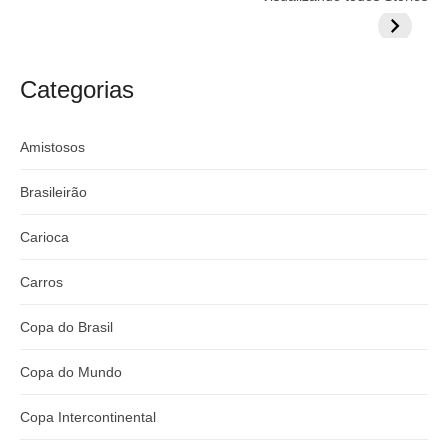
prepara cartada
rivalizar com
Wesley d
milionária por
CazéTV em
do Mund
craque
Flamengo x
argentino
River
Categorias
Amistosos
Brasileirão
Carioca
Carros
Copa do Brasil
Copa do Mundo
Copa Intercontinental