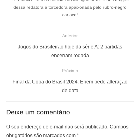
dessa redatora e torcedora apaixonada pelo rubro-negro
carioca!
N
Anterior
a
P
Jogos do Brasileirão hoje da série A: 2 partidas
v
o
encerram rodada
e
s
Próximo
g
t
a
a
P
Final da Copa do Brasil 2024: Enem pede alteração
ç
n
r
de data
t
ó
ã
e
x
o
Deixe um comentário
r
i
d
i
m
O seu endereço de e-mail não será publicado.
Campos
e
o
o
obrigatórios são marcados com
*
P