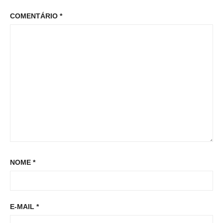
r
p
o
COMENTÁRIO
*
:
o
s
s
t
t
:
NOME
*
E-MAIL
*