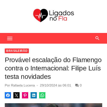
S
k
i
p
t
Seu Portal de Notícias do Flamengo
o
c
o
BRASILEIRÃO
n
Provável escalação do Flamengo
t
contra o Internacional: Filipe Luís
e
testa novidades
n
t
P
Por
Rafaela Lucena
29/10/2024 às 06:01
0
o
s
t
e
d