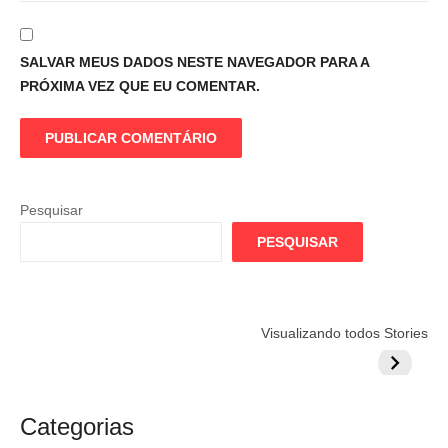
SALVAR MEUS DADOS NESTE NAVEGADOR PARA A
PRÓXIMA VEZ QUE EU COMENTAR.
Pesquisar
PESQUISAR
Flamengo
Globo quer
Lesão tir
Visualizando todos Stories
prepara cartada
rivalizar com
Wesley d
milionária por
CazéTV em
do Mund
craque
Flamengo x
argentino
River
Categorias