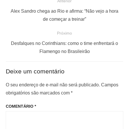
N
Anterior
a
P
Alex Sandro chega ao Rio e afirma: “Não vejo a hora
v
o
de começar a treinar”
e
s
Próximo
g
t
a
a
P
Desfalques no Corinthians: como o time enfrentará o
ç
n
r
Flamengo no Brasileirão
t
ó
ã
e
x
o
Deixe um comentário
r
i
d
i
m
O seu endereço de e-mail não será publicado.
Campos
e
o
o
obrigatórios são marcados com
*
P
r
p
o
COMENTÁRIO
*
:
o
s
s
t
t