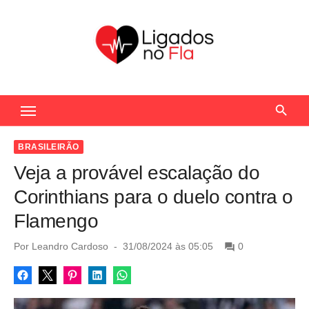
S
k
i
p
t
Seu Portal de Notícias do Flamengo
o
c
o
BRASILEIRÃO
n
Veja a provável escalação do
t
Corinthians para o duelo contra o
e
Flamengo
n
t
P
Por
Leandro Cardoso
31/08/2024 às 05:05
0
o
s
t
e
d