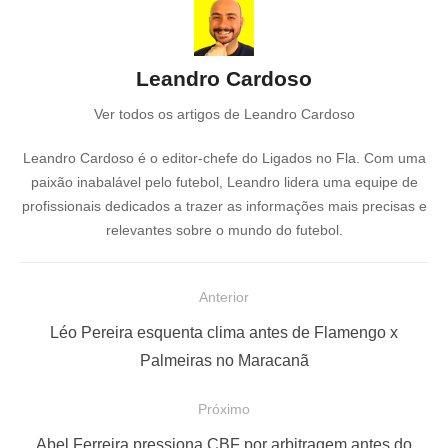
Leandro Cardoso
Ver todos os artigos de Leandro Cardoso
Leandro Cardoso é o editor-chefe do Ligados no Fla. Com uma
paixão inabalável pelo futebol, Leandro lidera uma equipe de
profissionais dedicados a trazer as informações mais precisas e
relevantes sobre o mundo do futebol.
N
Anterior
a
P
Léo Pereira esquenta clima antes de Flamengo x
v
o
Palmeiras no Maracanã
e
s
Próximo
g
t
a
a
P
Abel Ferreira pressiona CBF por arbitragem antes do