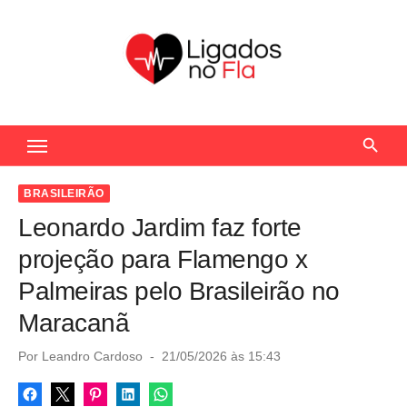
S
k
i
p
t
Seu Portal de Notícias do Flamengo
o
c
o
BRASILEIRÃO
n
Leonardo Jardim faz forte
t
projeção para Flamengo x
e
Palmeiras pelo Brasileirão no
n
Maracanã
t
P
Por
Leandro Cardoso
21/05/2026 às 15:43
o
s
t