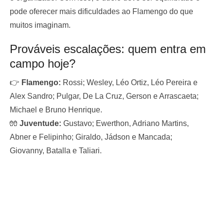
pode oferecer mais dificuldades ao Flamengo do que
muitos imaginam.
Prováveis escalações: quem entra em
campo hoje?
👉
Flamengo:
Rossi; Wesley, Léo Ortiz, Léo Pereira e
Alex Sandro; Pulgar, De La Cruz, Gerson e Arrascaeta;
Michael e Bruno Henrique.
🧤
Juventude:
Gustavo; Ewerthon, Adriano Martins,
Abner e Felipinho; Giraldo, Jádson e Mancada;
Giovanny, Batalla e Taliari.