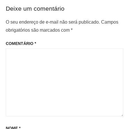
e
x
o
Deixe um comentário
r
i
d
i
m
O seu endereço de e-mail não será publicado.
Campos
e
o
o
obrigatórios são marcados com
*
P
r
p
o
COMENTÁRIO
*
:
o
s
s
t
t
:
NOME
*