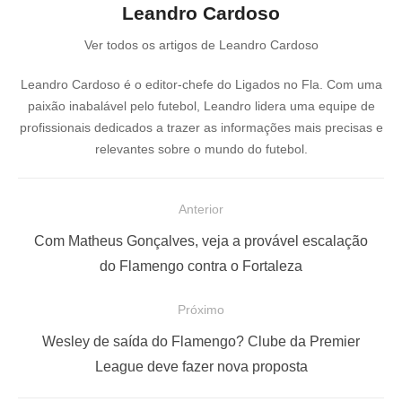
Leandro Cardoso
Ver todos os artigos de Leandro Cardoso
Leandro Cardoso é o editor-chefe do Ligados no Fla. Com uma
paixão inabalável pelo futebol, Leandro lidera uma equipe de
profissionais dedicados a trazer as informações mais precisas e
relevantes sobre o mundo do futebol.
N
Anterior
a
P
Com Matheus Gonçalves, veja a provável escalação
v
o
do Flamengo contra o Fortaleza
e
s
Próximo
g
t
a
a
P
Wesley de saída do Flamengo? Clube da Premier
ç
n
r
League deve fazer nova proposta
t
ó
ã