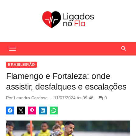
S
k
i
p
t
Seu Portal de Notícias do Flamengo
o
c
o
BRASILEIRÃO
n
Flamengo e Fortaleza: onde
t
assistir, desfalques e escalações
e
n
P
Por
Leandro Cardoso
11/07/2024 às 09:46
0
o
t
s
t
e
d
o
n