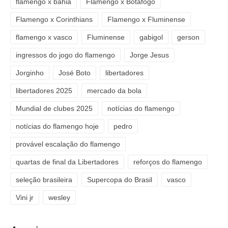
flamengo x bahia
Flamengo x Botafogo
Flamengo x Corinthians
Flamengo x Fluminense
flamengo x vasco
Fluminense
gabigol
gerson
ingressos do jogo do flamengo
Jorge Jesus
Jorginho
José Boto
libertadores
libertadores 2025
mercado da bola
Mundial de clubes 2025
notícias do flamengo
notícias do flamengo hoje
pedro
provável escalação do flamengo
quartas de final da Libertadores
reforços do flamengo
seleção brasileira
Supercopa do Brasil
vasco
Vini jr
wesley