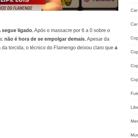
Car
Car
a segue ligado.
Após o massacre por 6 a 0 sobre o
Cop
va:
não é hora de se empolgar demais.
Apesar da
 da torcida, o técnico do Flamengo deixou claro que
a
Cop
Cop
Cop
Fut
Lib
Mer
Mun