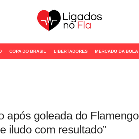
Seu Portal de Notícias do
Flamengo
O
COPA DO BRASIL
LIBERTADORES
MERCADO DA BOLA
STORIES
ero após goleada do Flamengo
 iludo com resultado”