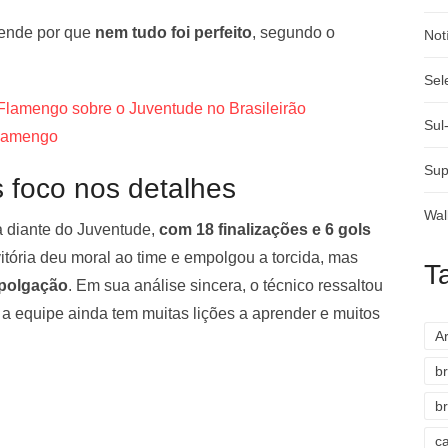
tende por que
nem tudo foi perfeito
, segundo o
Not
Sel
 Flamengo sobre o Juventude no Brasileirão
Sul
Flamengo
Sup
 foco nos detalhes
Wal
 diante do Juventude,
com 18 finalizações e 6 gols
itória deu moral ao time e empolgou a torcida, mas
T
mpolgação
. Em sua análise sincera, o técnico ressaltou
a equipe ainda tem muitas lições a aprender e muitos
A
br
br
c