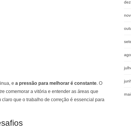
dez
nov
out
set
ago
jul
jun
tinua, e
a pressão para melhorar é constante
. O
ntre comemorar a vitória e entender as áreas que
mai
 claro que o trabalho de correção é essencial para
safios