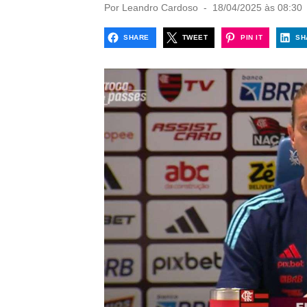
P
Por
Leandro Cardoso
18/04/2025 às 08:30
o
s
SHARE
TWEET
PIN IT
SH
t
e
d
o
n