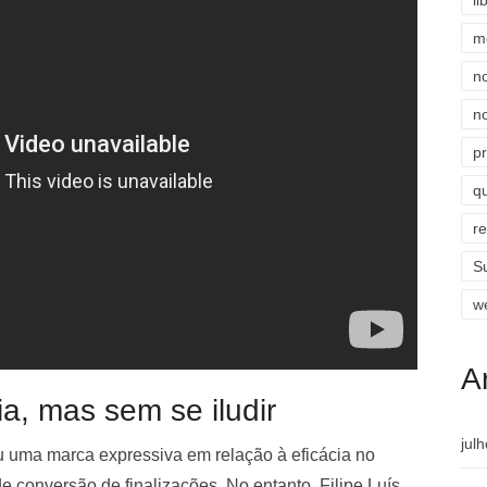
li
m
n
n
p
qu
r
S
w
A
ia, mas sem se iludir
jul
uma marca expressiva em relação à eficácia no
conversão de finalizações. No entanto, Filipe Luís