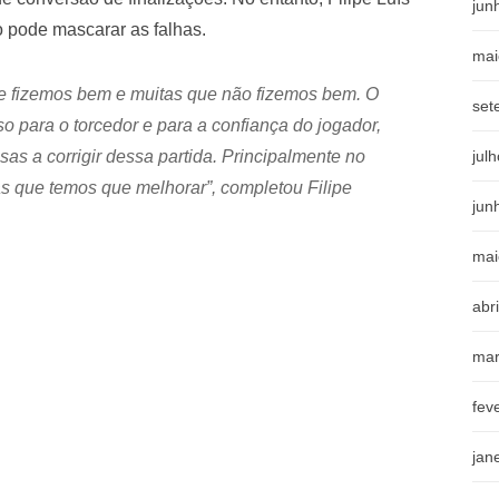
jun
 pode mascarar as falhas.
mai
ue fizemos bem e muitas que não fizemos bem. O
set
so para o torcedor e para a confiança do jogador,
sas a corrigir dessa partida. Principalmente no
jul
s que temos que melhorar”, completou Filipe
jun
mai
abr
mar
fev
jan