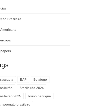
ícias
eção Brasileira
-Americana
ercopa
lpapers
ags
rrascaeta
BAP
Botafogo
asileirão
Brasileirão 2024
asileirão 2025
bruno henrique
ampeonato brasileiro