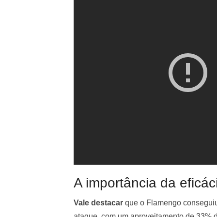
A importância da eficác
Vale destacar
que o Flamengo conseguiu 
ataque, com um aproveitamento de 33% de 