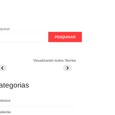
quisar
PESQUISAR
lamengo
Globo quer
Lesão tira
Visualizando todos Stories
repara cartada
rivalizar com
Wesley da Co
ilionária por
CazéTV em
do Mundo
raque
Flamengo x
rgentino
River
ategorias
stosos
sileirão