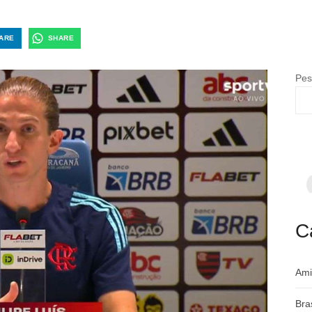
ARE
SHARE
Pes
F
p
m
c
a
C
Ami
Bra