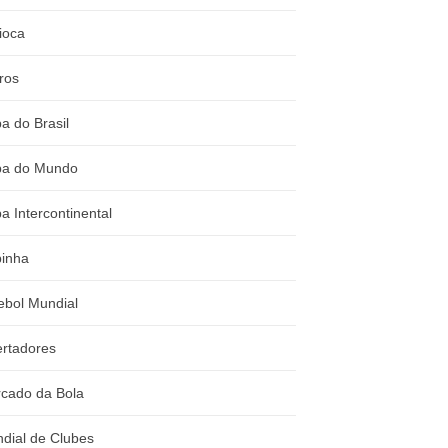
ioca
ros
a do Brasil
a do Mundo
a Intercontinental
inha
ebol Mundial
ertadores
cado da Bola
dial de Clubes