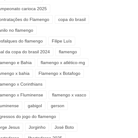
ampeonato carioca 2025
ontratações do Flamengo
copa do brasil
anilo no flamengo
esfalques do flamengo
Filipe Luís
nal da copa do brasil 2024
flamengo
lamengo e Bahia
flamengo x atlético-mg
lamengo x bahia
Flamengo x Botafogo
lamengo x Corinthians
lamengo x Fluminense
flamengo x vasco
luminense
gabigol
gerson
ngressos do jogo do flamengo
orge Jesus
Jorginho
José Boto