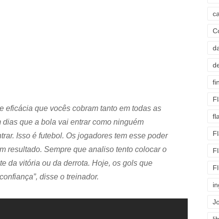
c
C
d
d
fi
F
ia e eficácia que vocês cobram tanto em todas as
f
m dias que a bola vai entrar como ninguém
F
trar. Isso é futebol. Os jogadores tem esse poder
m resultado. Sempre que analiso tento colocar o
F
e da vitória ou da derrota. Hoje, os gols que
F
onfiança”, disse o treinador.
i
J