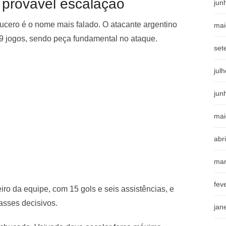
 provável escalação
jun
Lucero é o nome mais falado. O atacante argentino
mai
59 jogos, sendo peça fundamental no ataque.
set
jul
jun
mai
abr
mar
fev
iro da equipe, com 15 gols e seis assistências, e
asses decisivos.
jan