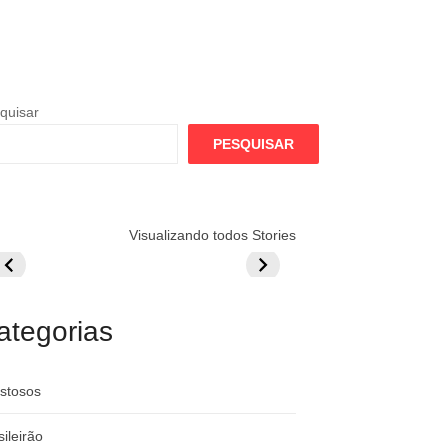
quisar
PESQUISAR
lamengo
Globo quer
Lesão tira
Visualizando todos Stories
repara cartada
rivalizar com
Wesley da Co
ilionária por
CazéTV em
do Mundo
raque
Flamengo x
rgentino
River
ategorias
stosos
sileirão