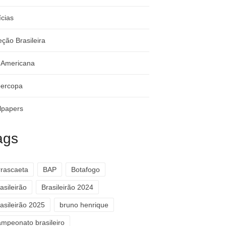
ícias
eção Brasileira
-Americana
ercopa
lpapers
ags
rrascaeta
BAP
Botafogo
asileirão
Brasileirão 2024
asileirão 2025
bruno henrique
ampeonato brasileiro