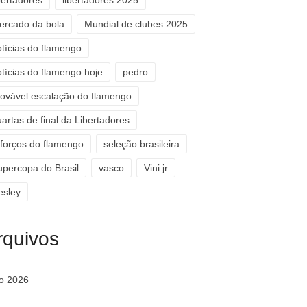
bertadores
libertadores 2025
ercado da bola
Mundial de clubes 2025
otícias do flamengo
otícias do flamengo hoje
pedro
rovável escalação do flamengo
artas de final da Libertadores
eforços do flamengo
seleção brasileira
upercopa do Brasil
vasco
Vini jr
esley
rquivos
ho 2026