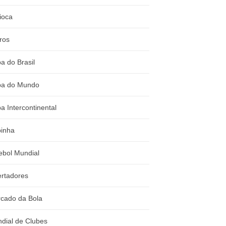
ioca
ros
a do Brasil
a do Mundo
a Intercontinental
inha
ebol Mundial
ertadores
cado da Bola
dial de Clubes