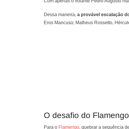
Com apenas o volante Pedro Augusto ma
Dessa maneira,
a provável escalação do
Eros Mancuso; Matheus Rossetto, Hércule
O desafio do Flamengo
Para o
Flamengo
, quebrar a sequência d