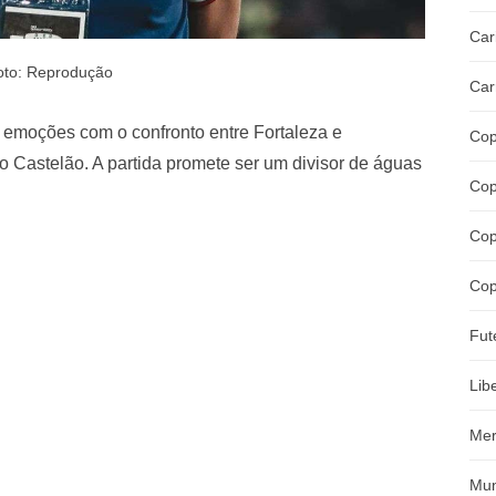
Car
oto: Reprodução
Car
s emoções com o confronto entre Fortaleza e
Cop
no Castelão. A partida promete ser um divisor de águas
Cop
Cop
Cop
Fut
Lib
Mer
Mun