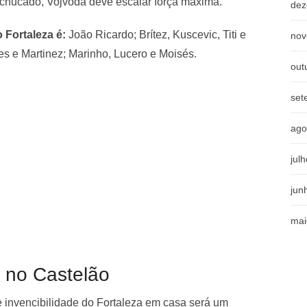
chucado, Vojvoda deve escalar força máxima.
dez
 Fortaleza é:
João Ricardo; Brítez, Kuscevic, Titi e
nov
s e Martinez; Marinho, Lucero e Moisés.
out
set
ago
jul
jun
mai
 no Castelão
e invencibilidade do Fortaleza em casa será um