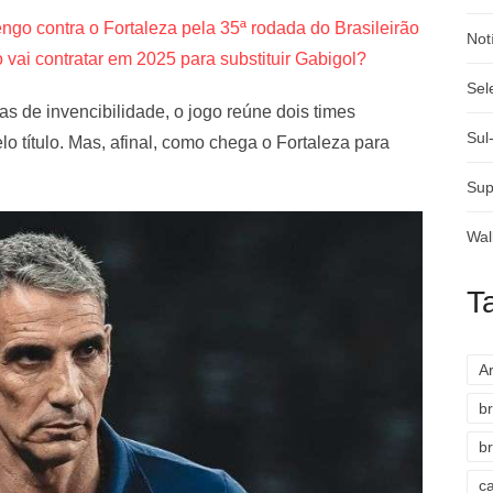
ngo contra o Fortaleza pela 35ª rodada do Brasileirão
Not
ai contratar em 2025 para substituir Gabigol?
Sel
 de invencibilidade, o jogo reúne dois times
Sul
lo título. Mas, afinal, como chega o Fortaleza para
Sup
Wal
T
A
br
br
c