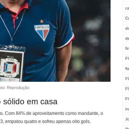
c
C
d
d
fi
F
f
F
oto: Reprodução
F
F
 sólido em casa
i
elão. Com 84% de aproveitamento como mandante, o
J
3, empatou quatro e sofreu apenas oito gols.