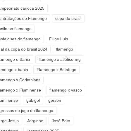
ampeonato carioca 2025
ontratações do Flamengo
copa do brasil
anilo no flamengo
esfalques do flamengo
Filipe Luís
nal da copa do brasil 2024
flamengo
lamengo e Bahia
flamengo x atlético-mg
lamengo x bahia
Flamengo x Botafogo
lamengo x Corinthians
lamengo x Fluminense
flamengo x vasco
luminense
gabigol
gerson
ngressos do jogo do flamengo
orge Jesus
Jorginho
José Boto