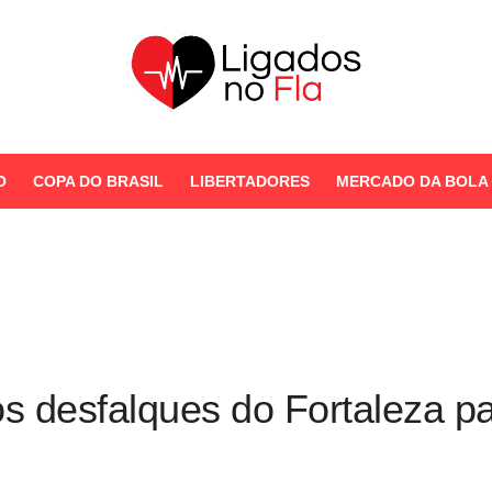
Seu Portal de Notícias do
Flamengo
O
COPA DO BRASIL
LIBERTADORES
MERCADO DA BOLA
STORIES
os desfalques do Fortaleza pa