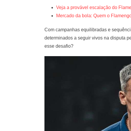
Veja a provável escalação do Flame
Mercado da bola: Quem o Flamengo v
Com campanhas equilibradas e sequências
determinados a seguir vivos na disputa pe
esse desafio?