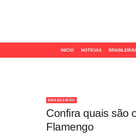
S
k
i
p
t
o
INÍCIO
NOTÍCIAS
BRASILEIRÃ
c
o
n
t
e
n
BRASILEIRÃO
t
Confira quais são 
Flamengo