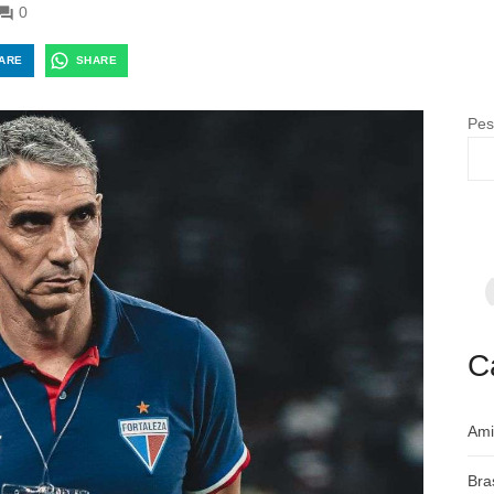
0
ARE
SHARE
Pes
F
p
m
c
a
C
Ami
Bra