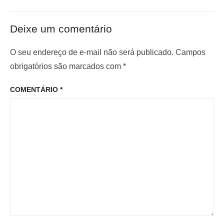
t
ó
ã
e
x
o
Deixe um comentário
r
i
d
i
m
O seu endereço de e-mail não será publicado.
Campos
e
o
o
obrigatórios são marcados com
*
P
r
p
o
COMENTÁRIO
*
:
o
s
s
t
t
: