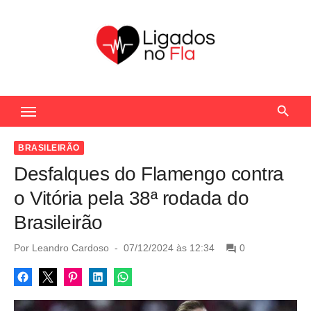
S
k
i
p
t
Seu Portal de Notícias do Flamengo
o
c
o
BRASILEIRÃO
n
Desfalques do Flamengo contra
t
o Vitória pela 38ª rodada do
e
Brasileirão
n
t
P
Por
Leandro Cardoso
07/12/2024 às 12:34
0
o
s
t
e
d