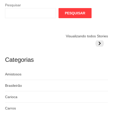
Pesquisar
PESQUISAR
Flamengo
Globo quer
Lesão tir
Visualizando todos Stories
prepara cartada
rivalizar com
Wesley d
milionária por
CazéTV em
do Mund
craque
Flamengo x
argentino
River
Categorias
Amistosos
Brasileirão
Carioca
Carros