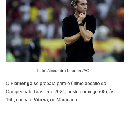
o
n
Foto: Alexandre Loureiro/AGIF
O
Flamengo
se prepara para o último desafio do
Campeonato Brasileiro 2024, neste domingo (08), às
16h, contra o
Vitória
, no Maracanã.