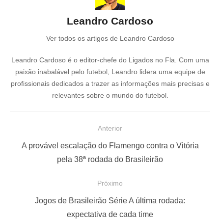
Leandro Cardoso
Ver todos os artigos de Leandro Cardoso
Leandro Cardoso é o editor-chefe do Ligados no Fla. Com uma
paixão inabalável pelo futebol, Leandro lidera uma equipe de
profissionais dedicados a trazer as informações mais precisas e
relevantes sobre o mundo do futebol.
N
Anterior
a
P
A provável escalação do Flamengo contra o Vitória
v
o
pela 38ª rodada do Brasileirão
e
s
Próximo
g
t
a
a
P
Jogos de Brasileirão Série A última rodada:
ç
n
r
expectativa de cada time