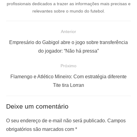
profissionais dedicados a trazer as informações mais precisas e
relevantes sobre o mundo do futebol.
N
Anterior
a
P
Empresário do Gabigol abre o jogo sobre transferência
v
o
do jogador: “Não há pressa”
e
s
Próximo
g
t
a
a
P
Flamengo e Atlético Mineiro: Com estratégia diferente
ç
n
r
Tite tira Lorran
t
ó
ã
e
x
o
Deixe um comentário
r
i
d
i
m
O seu endereço de e-mail não será publicado.
Campos
e
o
o
obrigatórios são marcados com
*
P
r
p