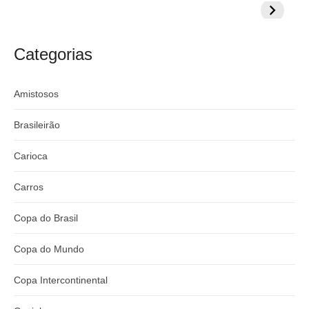
milionária por
CazéTV em
do Mund
craque
Flamengo x
argentino
River
Categorias
Amistosos
Brasileirão
Carioca
Carros
Copa do Brasil
Copa do Mundo
Copa Intercontinental