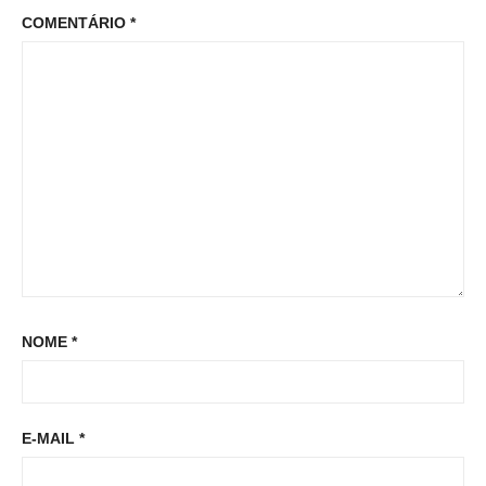
o
COMENTÁRIO
*
:
o
s
s
t
t
:
NOME
*
E-MAIL
*