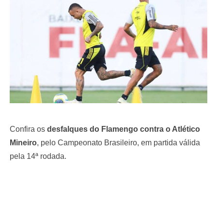
o
n
Confira os
desfalques do Flamengo contra o Atlético
Mineiro
, pelo Campeonato Brasileiro, em partida válida
pela 14ª rodada.