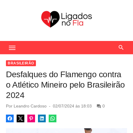
S
k
i
p
t
Seu Portal de Notícias do Flamengo
o
c
o
BRASILEIRÃO
n
Desfalques do Flamengo contra
t
o Atlético Mineiro pelo Brasileirão
e
2024
n
t
P
Por
Leandro Cardoso
02/07/2024 às 18:03
0
o
s
t
e
d