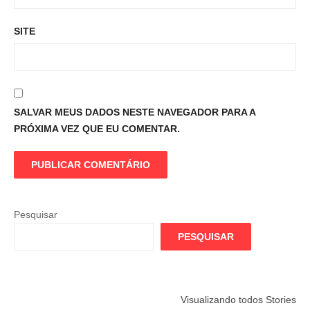
SITE
SALVAR MEUS DADOS NESTE NAVEGADOR PARA A
PRÓXIMA VEZ QUE EU COMENTAR.
Pesquisar
PESQUISAR
Flamengo
Globo quer
Lesão tir
Visualizando todos Stories
prepara cartada
rivalizar com
Wesley d