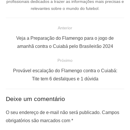
profissionais dedicados a trazer as informações mais precisas e
relevantes sobre o mundo do futebol.
N
Anterior
a
P
Veja a Preparação do Flamengo para o jogo de
v
o
amanhã contra o Cuiabá pelo Brasileirão 2024
e
s
Próximo
g
t
a
a
P
Provável escalação do Flamengo contra o Cuiabá:
ç
n
r
Tite tem 6 desfalques e 1 dúvida
t
ó
ã
e
x
o
Deixe um comentário
r
i
d
i
m
O seu endereço de e-mail não será publicado.
Campos
e
o
o
obrigatórios são marcados com
*
P
r
p