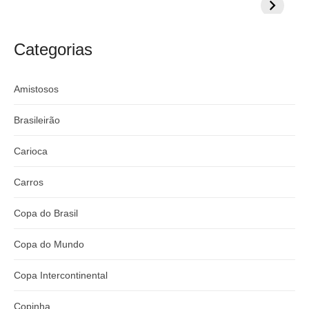
milionária por
CazéTV em
do Mund
craque
Flamengo x
argentino
River
Categorias
Amistosos
Brasileirão
Carioca
Carros
Copa do Brasil
Copa do Mundo
Copa Intercontinental
Copinha