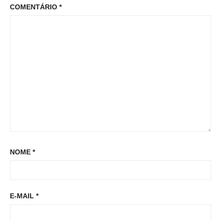
o
COMENTÁRIO
*
:
o
s
s
t
t
:
NOME
*
E-MAIL
*