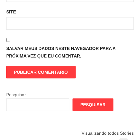
SITE
SALVAR MEUS DADOS NESTE NAVEGADOR PARA A
PRÓXIMA VEZ QUE EU COMENTAR.
Pesquisar
PESQUISAR
Flamengo
Globo quer
Lesão tir
Visualizando todos Stories
prepara cartada
rivalizar com
Wesley d