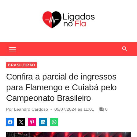
S
k
i
p
t
Seu Portal de Notícias do Flamengo
o
c
o
BRASILEIRÃO
n
Confira a parcial de ingressos
t
para Flamengo e Cuiabá pelo
e
Campeonato Brasileiro
n
t
P
Por
Leandro Cardoso
05/07/2024 às 11:01
0
o
s
t
e
d