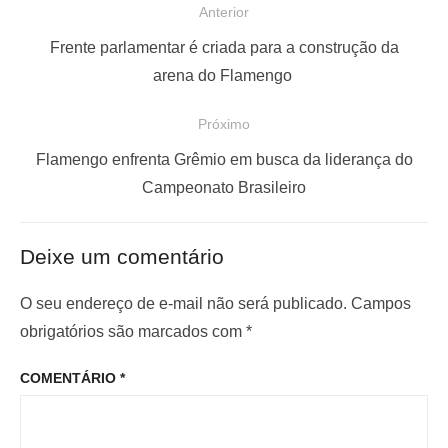
N
Anterior
a
P
Frente parlamentar é criada para a construção da
v
o
arena do Flamengo
e
s
Próximo
g
t
a
a
P
Flamengo enfrenta Grêmio em busca da liderança do
ç
n
r
Campeonato Brasileiro
t
ó
ã
e
x
o
Deixe um comentário
r
i
d
i
m
O seu endereço de e-mail não será publicado.
Campos
e
o
o
obrigatórios são marcados com
*
P
r
p
o
COMENTÁRIO
*
:
o
s
s
t
t