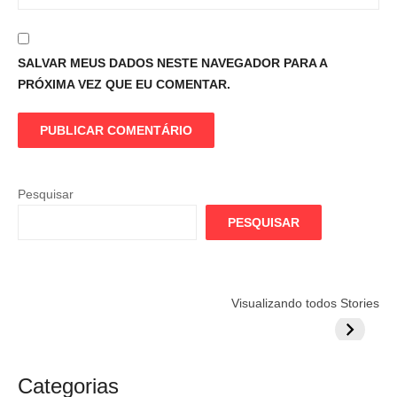
SALVAR MEUS DADOS NESTE NAVEGADOR PARA A
PRÓXIMA VEZ QUE EU COMENTAR.
Pesquisar
PESQUISAR
Flamengo
Globo quer
Lesão tir
Visualizando todos Stories
prepara cartada
rivalizar com
Wesley d
milionária por
CazéTV em
do Mund
craque
Flamengo x
argentino
River
Categorias