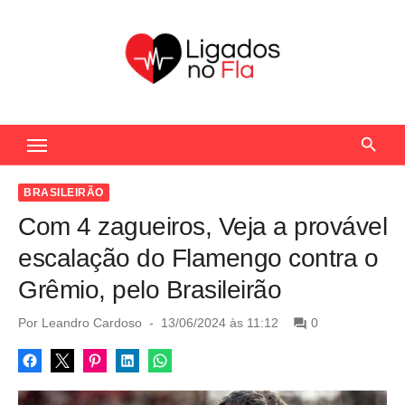
S
k
i
p
t
Seu Portal de Notícias do Flamengo
o
c
o
BRASILEIRÃO
n
Com 4 zagueiros, Veja a provável
t
escalação do Flamengo contra o
e
Grêmio, pelo Brasileirão
n
t
P
Por
Leandro Cardoso
13/06/2024 às 11:12
0
o
s
t
e
d