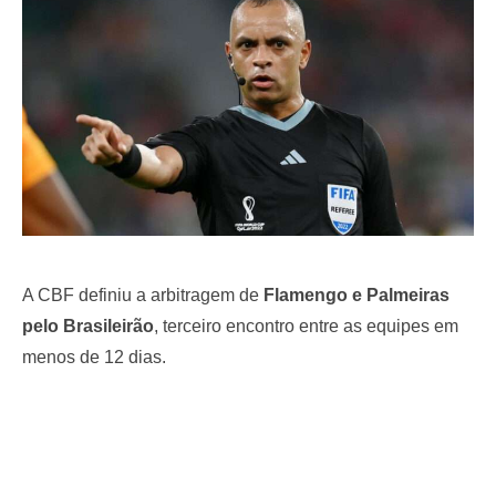
o
n
A CBF definiu a arbitragem de
Flamengo e Palmeiras
pelo Brasileirão
, terceiro encontro entre as equipes em
menos de 12 dias.