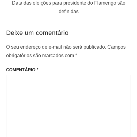
a
a
P
Data das eleições para presidente do Flamengo são
ç
n
r
definidas
t
ó
ã
e
x
o
Deixe um comentário
r
i
d
i
m
O seu endereço de e-mail não será publicado.
Campos
e
o
o
obrigatórios são marcados com
*
P
r
p
o
COMENTÁRIO
*
:
o
s
s
t
t
: