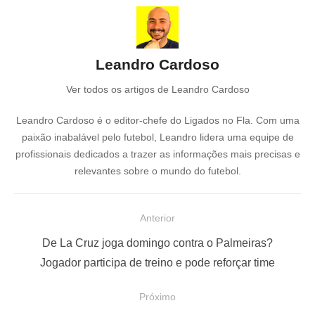
Leandro Cardoso
Ver todos os artigos de Leandro Cardoso
Leandro Cardoso é o editor-chefe do Ligados no Fla. Com uma
paixão inabalável pelo futebol, Leandro lidera uma equipe de
profissionais dedicados a trazer as informações mais precisas e
relevantes sobre o mundo do futebol.
N
Anterior
a
P
De La Cruz joga domingo contra o Palmeiras?
v
o
Jogador participa de treino e pode reforçar time
e
s
Próximo
g
t