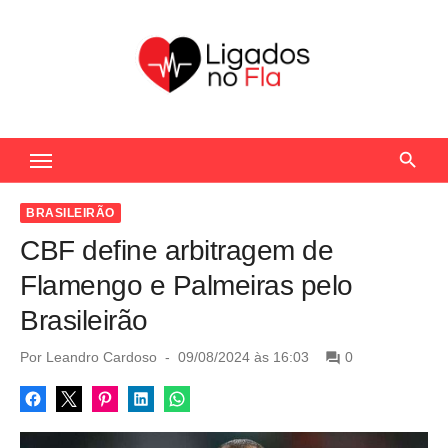
S
k
i
p
t
Seu Portal de Notícias do Flamengo
o
c
o
BRASILEIRÃO
n
CBF define arbitragem de
t
Flamengo e Palmeiras pelo
e
Brasileirão
n
t
P
Por
Leandro Cardoso
09/08/2024 às 16:03
0
o
s
t
e
d