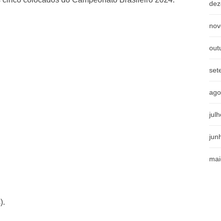
dez
nov
out
set
ago
jul
jun
mai
).