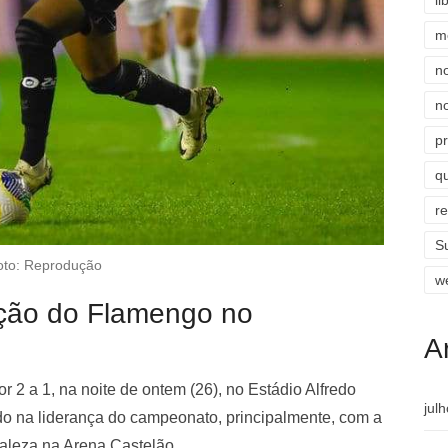
li
m
n
n
p
qu
r
S
oto: Reprodução
w
ação do Flamengo no
A
 2 a 1, na noite de ontem (26), no Estádio Alfredo
jul
 na liderança do campeonato, principalmente, com a
taleza na Arena Castelão.