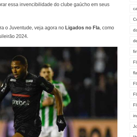
brar essa invencibilidade do clube gaúcho em seus
c
C
ra o Juventude, veja agora no
Ligados no Fla
, como
d
ileirão 2024.
d
fi
F
f
F
F
F
i
J