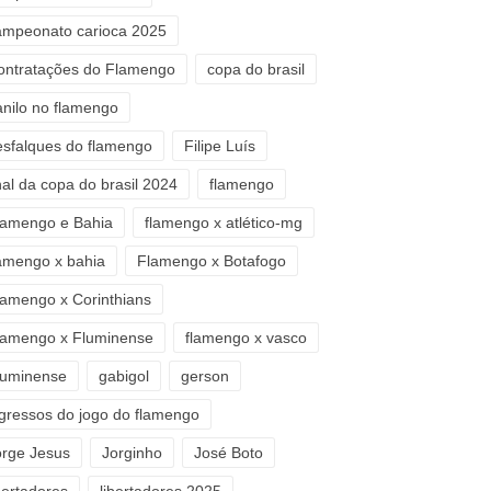
ampeonato carioca 2025
ontratações do Flamengo
copa do brasil
anilo no flamengo
esfalques do flamengo
Filipe Luís
nal da copa do brasil 2024
flamengo
lamengo e Bahia
flamengo x atlético-mg
lamengo x bahia
Flamengo x Botafogo
lamengo x Corinthians
lamengo x Fluminense
flamengo x vasco
luminense
gabigol
gerson
ngressos do jogo do flamengo
orge Jesus
Jorginho
José Boto