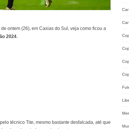
Car
Car
 de ontem (26), em Caxias do Sul, veja como ficou a
Cop
rão 2024
.
Cop
Cop
Cop
Fut
Lib
Mer
elo técnico Tite, mesmo bastante desfalcada, até que
Mun