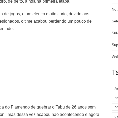
o, de peito, ainda na primeira etapa.
Not
a de jogos, e um elenco muito curto, devido aos
lesionados, o time acabou perdendo um pouco de
Sel
ventude.
Sul
Sup
Wal
T
A
br
rcida do Flamengo de quebrar o Tabu de 26 anos sem
br
aconi, mas dessa vez acabou não acontecendo e agora
c