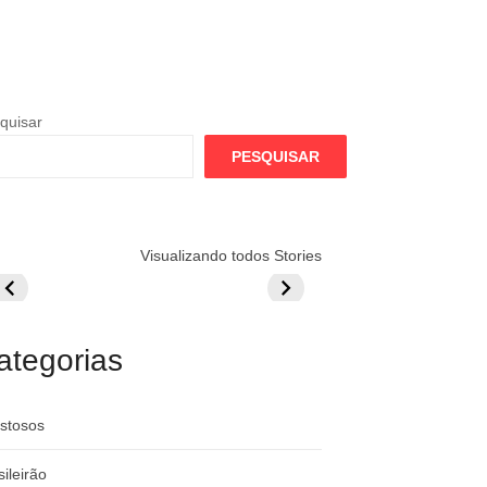
quisar
PESQUISAR
lamengo
Globo quer
Lesão tira
Visualizando todos Stories
repara cartada
rivalizar com
Wesley da Co
ilionária por
CazéTV em
do Mundo
raque
Flamengo x
rgentino
River
ategorias
stosos
sileirão