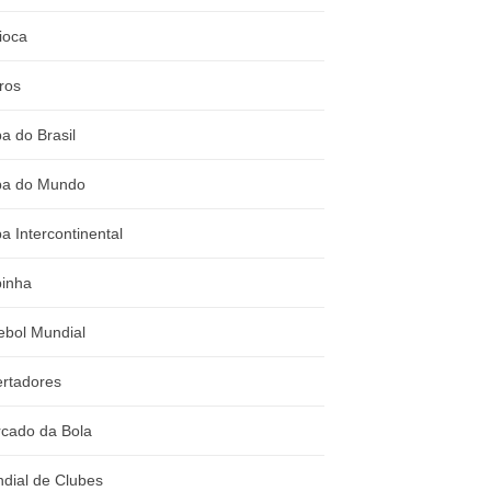
ioca
ros
a do Brasil
a do Mundo
a Intercontinental
inha
ebol Mundial
ertadores
cado da Bola
dial de Clubes