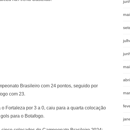
jun
mai
set
jul
jun
mai
abr
peonato Brasileiro com 24 pontos, seguido por
mar
fogo com 23.
fev
 o Fortaleza por 3 a 0, caiu para a quarta colocação
gols para o Botafogo.
jan
os cinco colocados do Campeonato Brasileiro 2024: