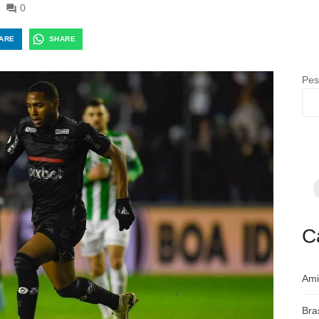
0
ARE
SHARE
Pes
F
p
m
c
a
C
Ami
Bra