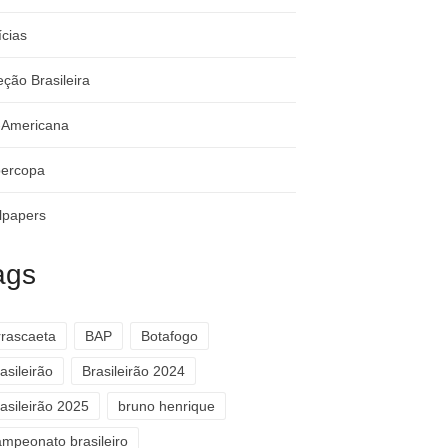
ícias
eção Brasileira
-Americana
ercopa
lpapers
ags
rrascaeta
BAP
Botafogo
asileirão
Brasileirão 2024
asileirão 2025
bruno henrique
ampeonato brasileiro