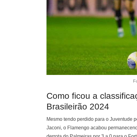
F
Como ficou a classific
Brasileirão 2024
Mesmo tendo perdido para o Juventude por
Jaconi, o Flamengo acabou permanecendo
derrota do Palmeiras por 3 a 0 para o For