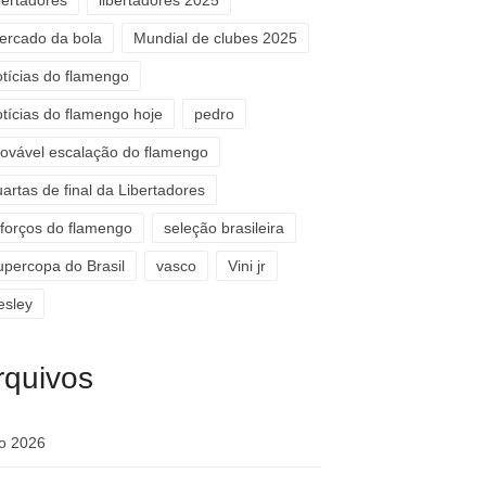
bertadores
libertadores 2025
ercado da bola
Mundial de clubes 2025
otícias do flamengo
otícias do flamengo hoje
pedro
rovável escalação do flamengo
artas de final da Libertadores
eforços do flamengo
seleção brasileira
upercopa do Brasil
vasco
Vini jr
esley
rquivos
ho 2026