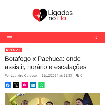
S
k
i
p
t
Seu Portal de Notícias do Flamengo
o
c
o
NOTÍCIAS
n
Botafogo x Pachuca: onde
t
assistir, horário e escalações
e
n
P
Por
Leandro Cardoso
11/12/2024 às 11:33
0
o
t
s
t
e
d
o
n