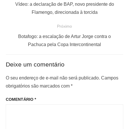
a
P
Vídeo: a declaração de BAP, novo presidente do
v
o
Flamengo, direcionada à torcida
e
s
Próximo
g
t
a
a
P
Botafogo: a escalação de Artur Jorge contra o
ç
n
r
Pachuca pela Copa Intercontinental
t
ó
ã
e
x
o
Deixe um comentário
r
i
d
i
m
O seu endereço de e-mail não será publicado.
Campos
e
o
o
obrigatórios são marcados com
*
P
r
p
o
COMENTÁRIO
*
:
o
s
s
t
t
: