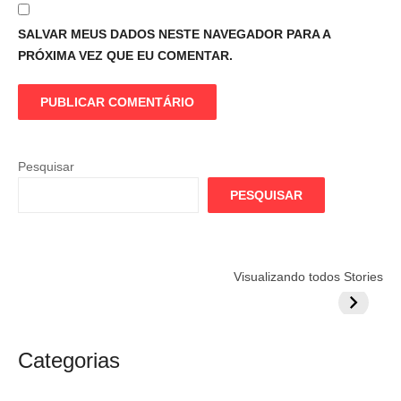
SALVAR MEUS DADOS NESTE NAVEGADOR PARA A
PRÓXIMA VEZ QUE EU COMENTAR.
Pesquisar
PESQUISAR
Flamengo
Globo quer
Lesão tir
Visualizando todos Stories
prepara cartada
rivalizar com
Wesley d
milionária por
CazéTV em
do Mund
craque
Flamengo x
argentino
River
Categorias