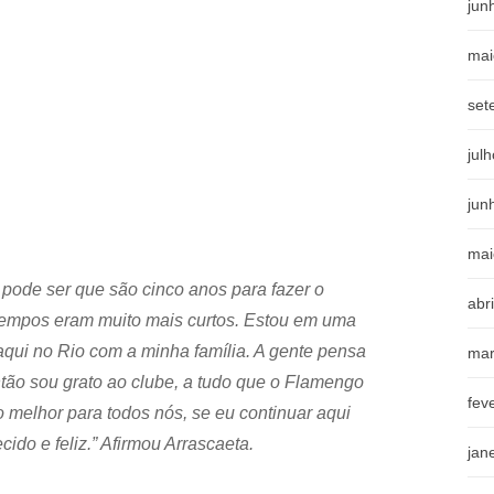
jun
mai
set
jul
jun
mai
 pode ser que são cinco anos para fazer o
abr
s tempos eram muito mais curtos. Estou em uma
 aqui no Rio com a minha família. A gente pensa
mar
ntão sou grato ao clube, a tudo que o Flamengo
fev
 melhor para todos nós, se eu continuar aqui
ido e feliz.” Afirmou Arrascaeta.
jan