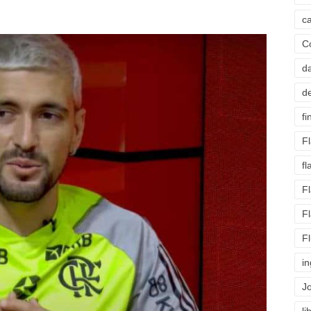
c
C
d
d
fi
F
f
F
F
F
i
J