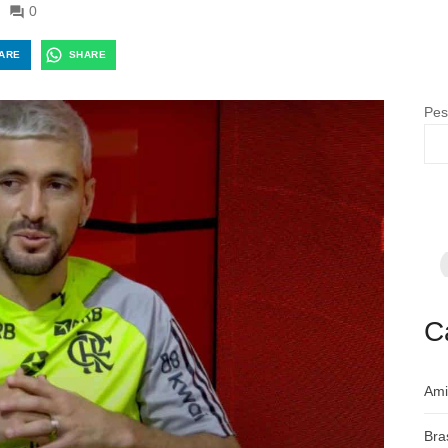
0
ARE
SHARE
Pes
F
p
m
c
a
C
Ami
Bra