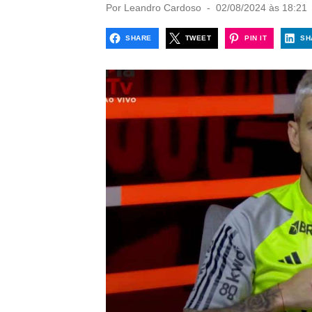
P
Por
Leandro Cardoso
02/08/2024 às 18:21
o
s
SHARE
TWEET
PIN IT
SH
t
e
d
o
n