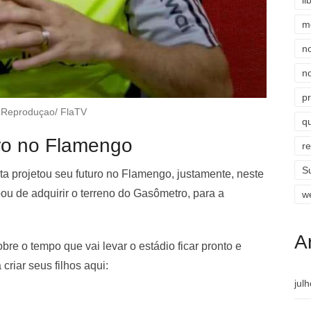
li
m
n
n
p
 Reproduçao/ FlaTV
qu
uro no Flamengo
r
S
ta projetou seu futuro no Flamengo, justamente, neste
u de adquirir o terreno do Gasômetro, para a
w
A
bre o tempo que vai levar o estádio ficar pronto e
criar seus filhos aqui:
jul