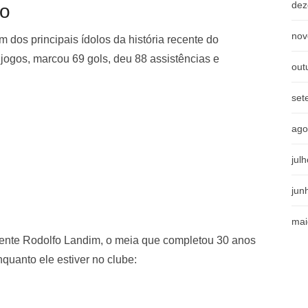
dez
go
nov
m dos principais ídolos da história recente do
 jogos, marcou 69 gols, deu 88 assistências e
out
set
ago
jul
jun
mai
dente Rodolfo Landim, o meia que completou 30 anos
nquanto ele estiver no clube: