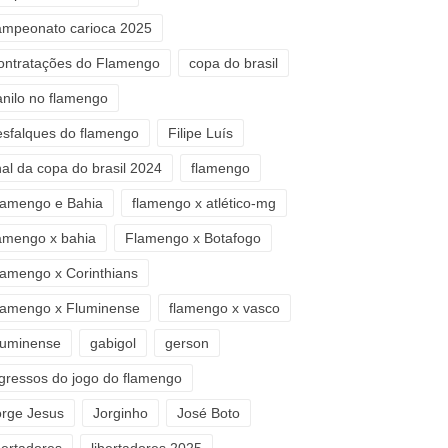
ampeonato carioca 2025
ontratações do Flamengo
copa do brasil
anilo no flamengo
esfalques do flamengo
Filipe Luís
nal da copa do brasil 2024
flamengo
lamengo e Bahia
flamengo x atlético-mg
lamengo x bahia
Flamengo x Botafogo
lamengo x Corinthians
lamengo x Fluminense
flamengo x vasco
luminense
gabigol
gerson
ngressos do jogo do flamengo
orge Jesus
Jorginho
José Boto