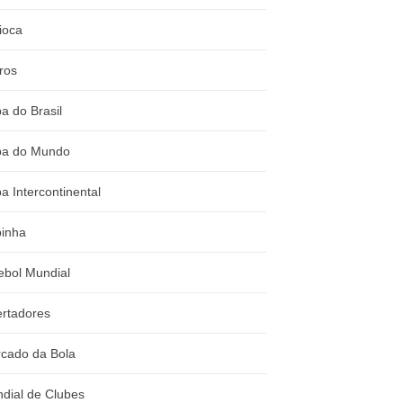
ioca
ros
a do Brasil
a do Mundo
a Intercontinental
inha
ebol Mundial
ertadores
cado da Bola
dial de Clubes