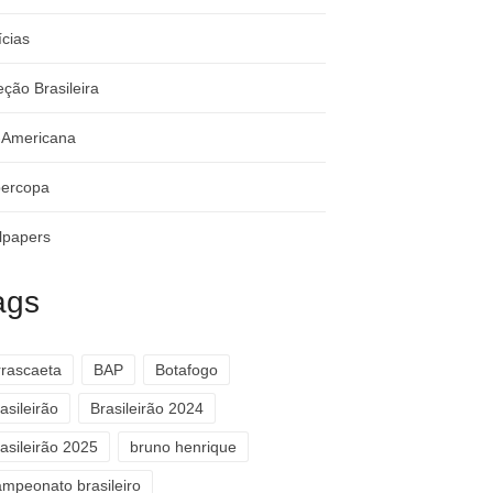
ícias
eção Brasileira
-Americana
ercopa
lpapers
ags
rrascaeta
BAP
Botafogo
asileirão
Brasileirão 2024
asileirão 2025
bruno henrique
ampeonato brasileiro