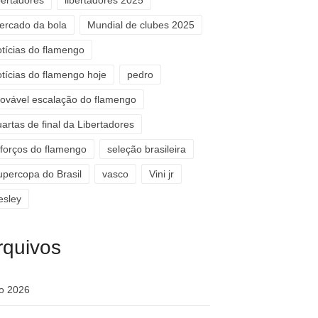
bertadores
libertadores 2025
ercado da bola
Mundial de clubes 2025
otícias do flamengo
otícias do flamengo hoje
pedro
rovável escalação do flamengo
artas de final da Libertadores
eforços do flamengo
seleção brasileira
upercopa do Brasil
vasco
Vini jr
esley
rquivos
ho 2026