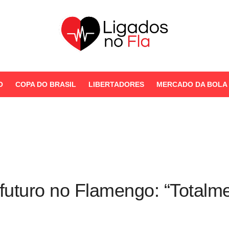
Seu Portal de Notícias do
Flamengo
O
COPA DO BRASIL
LIBERTADORES
MERCADO DA BOLA
STORIES
futuro no Flamengo: “Totalme