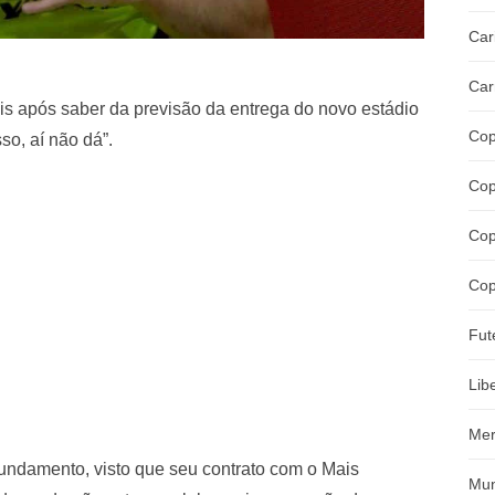
Car
Car
is após saber da previsão da entrega do novo estádio
Cop
so, aí não dá”.
Cop
Cop
Cop
Fut
Lib
Mer
undamento, visto que seu contrato com o Mais
Mun