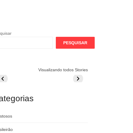
quisar
PESQUISAR
lamengo
Globo quer
Lesão tira
Visualizando todos Stories
repara cartada
rivalizar com
Wesley da Co
ilionária por
CazéTV em
do Mundo
raque
Flamengo x
rgentino
River
ategorias
stosos
sileirão