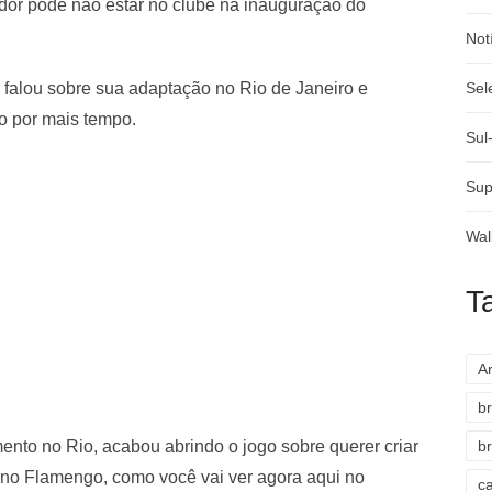
ador pode não estar no clube na inauguração do
Not
r falou sobre sua adaptação no Rio de Janeiro e
Sel
o por mais tempo.
Sul
Sup
Wal
T
A
br
nto no Rio, acabou abrindo o jogo sobre querer criar
br
ro no Flamengo, como você vai ver agora aqui no
c