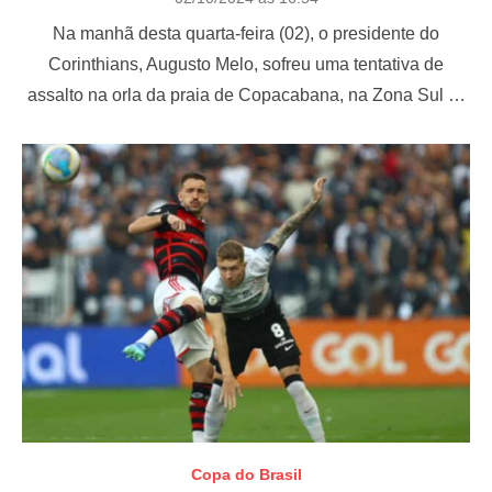
o
Na manhã desta quarta-feira (02), o presidente do
s
t
Corinthians, Augusto Melo, sofreu uma tentativa de
e
assalto na orla da praia de Copacabana, na Zona Sul …
d
o
n
Copa do Brasil