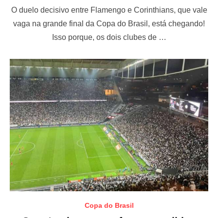
o
O duelo decisivo entre Flamengo e Corinthians, que vale
s
t
vaga na grande final da Copa do Brasil, está chegando!
e
Isso porque, os dois clubes de …
d
o
n
Copa do Brasil