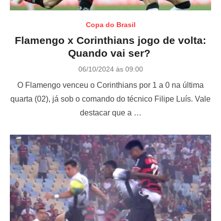
Copa do Brasil
Flamengo x Corinthians jogo de volta:
Quando vai ser?
P
06/10/2024 às 09:00
o
O Flamengo venceu o Corinthians por 1 a 0 na última
s
t
quarta (02), já sob o comando do técnico Filipe Luís. Vale
e
destacar que a …
d
o
n