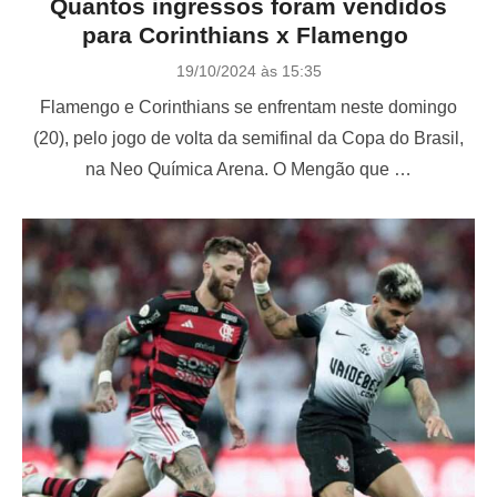
Quantos ingressos foram vendidos
para Corinthians x Flamengo
P
19/10/2024 às 15:35
o
Flamengo e Corinthians se enfrentam neste domingo
s
t
(20), pelo jogo de volta da semifinal da Copa do Brasil,
e
na Neo Química Arena. O Mengão que …
d
o
n