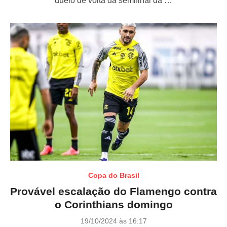
duelo de volta da semifinal da …
d
o
n
Copa do Brasil
Provável escalação do Flamengo contra
o Corinthians domingo
P
19/10/2024 às 16:17