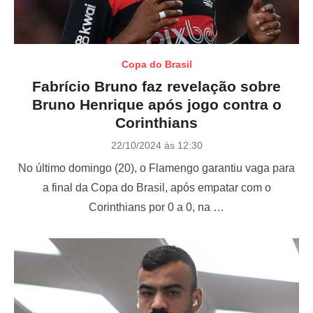
Copa do Brasil
Fabrício Bruno faz revelação sobre
Bruno Henrique após jogo contra o
Corinthians
P
22/10/2024 às 12:30
o
No último domingo (20), o Flamengo garantiu vaga para
s
t
a final da Copa do Brasil, após empatar com o
e
Corinthians por 0 a 0, na …
d
o
n