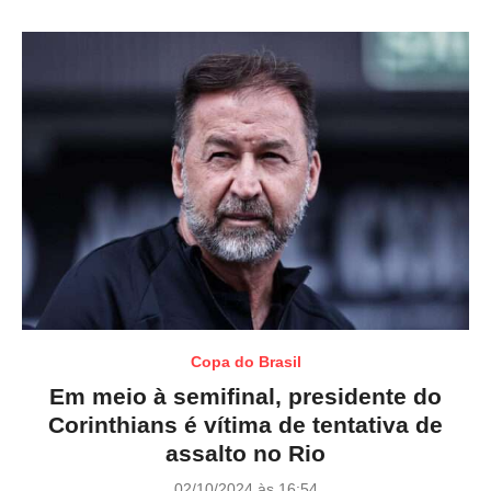
o
n
Copa do Brasil
Em meio à semifinal, presidente do
Corinthians é vítima de tentativa de
assalto no Rio
P
02/10/2024 às 16:54