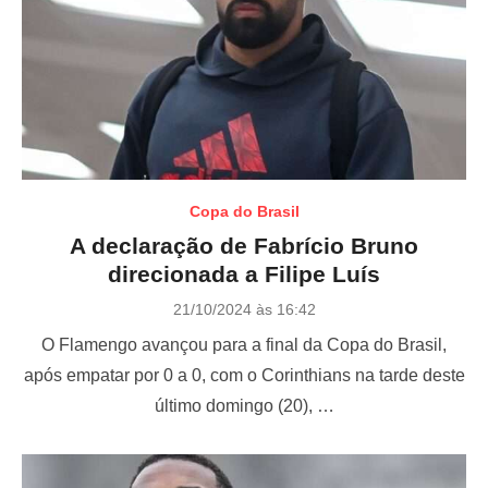
Copa do Brasil
A declaração de Fabrício Bruno
direcionada a Filipe Luís
P
21/10/2024 às 16:42
o
O Flamengo avançou para a final da Copa do Brasil,
s
t
após empatar por 0 a 0, com o Corinthians na tarde deste
e
último domingo (20), …
d
o
n