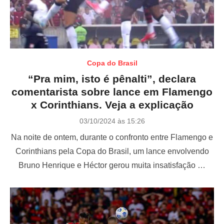
Copa do Brasil
“Pra mim, isto é pênalti”, declara
comentarista sobre lance em Flamengo
x Corinthians. Veja a explicação
P
03/10/2024 às 15:26
o
Na noite de ontem, durante o confronto entre Flamengo e
s
t
Corinthians pela Copa do Brasil, um lance envolvendo
e
Bruno Henrique e Héctor gerou muita insatisfação …
d
o
n