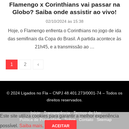
Flamengo x Corinthians vai passar na
Globo? Saiba onde assistir ao vivo!
P
02/10/2024 às 15:38
o
Hoje, o Flamengo enfrenta o Corinthians no jogo de ida
s
t
das semifinais da Copa do Brasil. A partida acontece às
e
21h45, e a transmissão ao …
d
o
n
P
1
2
‹
a
g
i
© 2024 Ligados no Fla – CNPJ 48.401.273/0001-74 – Todos os
n
direitos reservados.
a
Início
Transparência
Termos de Uso
ç
Este site utiliza cookies para garantir a melhor experiência
Política de Privacidade
Sobre
Contato
Sitemap
ã
possível.
Saiba mais
.
ACEITAR