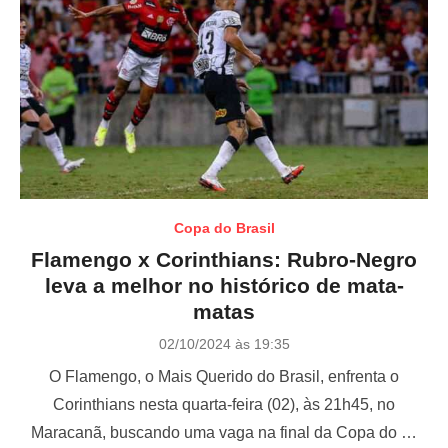
Copa do Brasil
Flamengo x Corinthians: Rubro-Negro
leva a melhor no histórico de mata-
matas
P
02/10/2024 às 19:35
o
O Flamengo, o Mais Querido do Brasil, enfrenta o
s
t
Corinthians nesta quarta-feira (02), às 21h45, no
e
Maracanã, buscando uma vaga na final da Copa do …
d