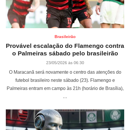
Brasileirão
Provável escalação do Flamengo contra
o Palmeiras sábado pelo brasileirão
P
23/05/2026 às 06:30
o
O Maracanã será novamente o centro das atenções do
s
t
futebol brasileiro neste sábado (23). Flamengo e
e
Palmeiras entram em campo às 21h (horário de Brasília),
d
o
…
n