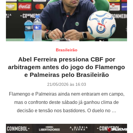
Brasileirão
Abel Ferreira pressiona CBF por
arbitragem antes do jogo do Flamengo
e Palmeiras pelo Brasileirão
P
21/05/2026 às 16:03
o
Flamengo e Palmeiras ainda nem entraram em campo,
s
t
mas o confronto deste sábado já ganhou clima de
e
decisão e tensão nos bastidores. O duelo no …
d
o
n