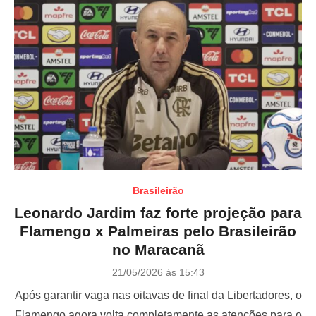
Brasileirão
Leonardo Jardim faz forte projeção para
Flamengo x Palmeiras pelo Brasileirão
no Maracanã
P
21/05/2026 às 15:43
o
Após garantir vaga nas oitavas de final da Libertadores, o
s
t
Flamengo agora volta completamente as atenções para o