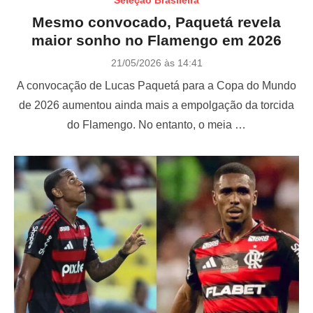
Mesmo convocado, Paquetá revela
maior sonho no Flamengo em 2026
P
21/05/2026 às 14:41
o
A convocação de Lucas Paquetá para a Copa do Mundo
s
t
de 2026 aumentou ainda mais a empolgação da torcida
e
do Flamengo. No entanto, o meia …
d
o
n