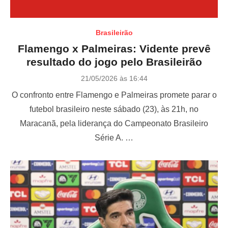
Brasileirão
Flamengo x Palmeiras: Vidente prevê
resultado do jogo pelo Brasileirão
P
21/05/2026 às 16:44
o
O confronto entre Flamengo e Palmeiras promete parar o
s
t
futebol brasileiro neste sábado (23), às 21h, no
e
Maracanã, pela liderança do Campeonato Brasileiro
d
o
Série A. …
n