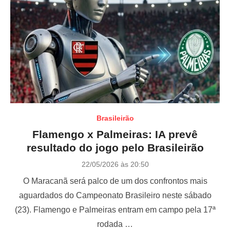
Brasileirão
Flamengo x Palmeiras: IA prevê
resultado do jogo pelo Brasileirão
P
22/05/2026 às 20:50
o
O Maracanã será palco de um dos confrontos mais
s
t
aguardados do Campeonato Brasileiro neste sábado
e
(23). Flamengo e Palmeiras entram em campo pela 17ª
d
o
rodada …
n