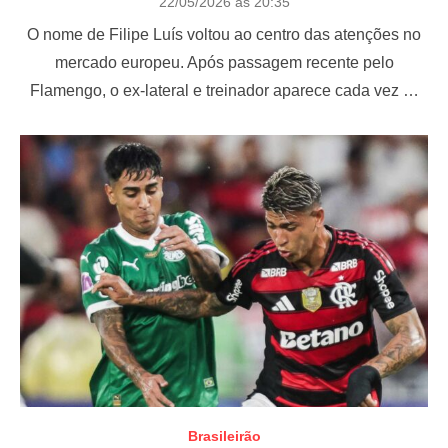
P
22/05/2026 às 20:35
o
O nome de Filipe Luís voltou ao centro das atenções no
s
t
mercado europeu. Após passagem recente pelo
e
Flamengo, o ex-lateral e treinador aparece cada vez …
d
o
n
Brasileirão