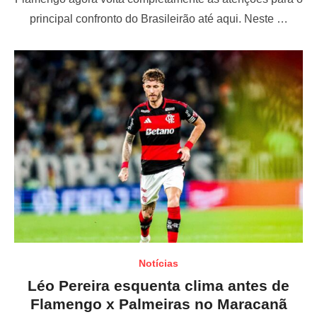
e
principal confronto do Brasileirão até aqui. Neste …
d
o
n
Notícias
Léo Pereira esquenta clima antes de
Flamengo x Palmeiras no Maracanã