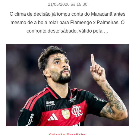
P
21/05/2026 às 15:30
o
O clima de decisão já tomou conta do Maracanã antes
s
t
mesmo de a bola rolar para Flamengo x Palmeiras. O
e
confronto deste sábado, válido pela …
d
o
n
Seleção Brasileira