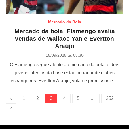
Mercado da Bola
Mercado da bola: Flamengo avalia
vendas de Wallace Yan e Evertton
Araújo
P
15/09/2025 às 08:30
o
O Flamengo segue atento ao mercado da bola, e dois
s
t
jovens talentos da base estão no radar de clubes
e
estrangeiros. Evertton Araújo, volante promissor, e …
d
o
n
P
‹
1
2
3
4
5
…
252
a
‹
g
i