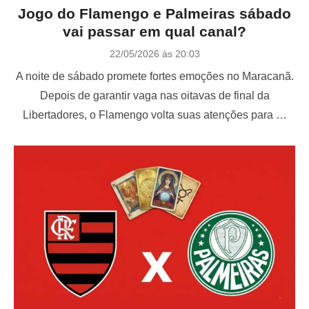
Jogo do Flamengo e Palmeiras sábado
vai passar em qual canal?
P
22/05/2026 às 20:03
o
A noite de sábado promete fortes emoções no Maracanã.
s
t
Depois de garantir vaga nas oitavas de final da
e
Libertadores, o Flamengo volta suas atenções para …
d
o
n