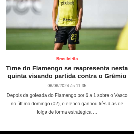
Brasileirão
Time do Flamengo se reapresenta nesta
quinta visando partida contra o Grêmio
P
06/06/2024 às 11:35
o
Depois da goleada do Flamengo por 6 a 1 sobre o Vasco
s
t
no último domingo (02), o elenco ganhou três dias de
e
folga de forma estratégica …
d
o
n