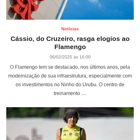
Notícias
Cássio, do Cruzeiro, rasga elogios ao
Flamengo
P
06/02/2025 às 16:00
o
O Flamengo tem se destacado, nos últimos anos, pela
s
t
modernização de sua infraestrutura, especialmente com
e
os investimentos no Ninho do Urubu. O centro de
d
o
treinamento …
n