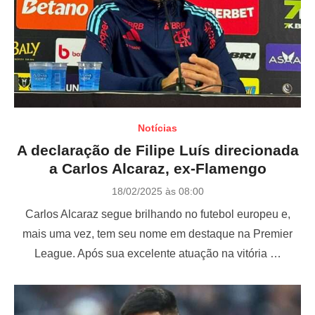
Notícias
A declaração de Filipe Luís direcionada
a Carlos Alcaraz, ex-Flamengo
P
18/02/2025 às 08:00
o
Carlos Alcaraz segue brilhando no futebol europeu e,
s
t
mais uma vez, tem seu nome em destaque na Premier
e
League. Após sua excelente atuação na vitória …
d
o
n