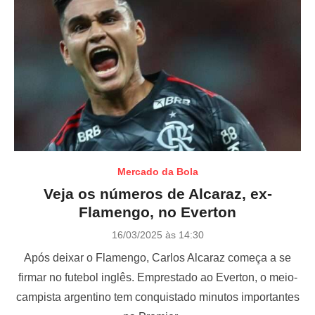
Mercado da Bola
Veja os números de Alcaraz, ex-
Flamengo, no Everton
P
16/03/2025 às 14:30
o
Após deixar o Flamengo, Carlos Alcaraz começa a se
s
t
firmar no futebol inglês. Emprestado ao Everton, o meio-
e
campista argentino tem conquistado minutos importantes
d
o