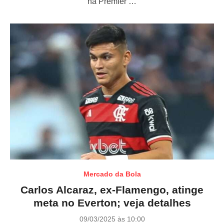
na Premier …
n
Mercado da Bola
Carlos Alcaraz, ex-Flamengo, atinge
meta no Everton; veja detalhes
P
09/03/2025 às 10:00