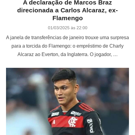
A declaração de Marcos Braz
direcionada a Carlos Alcaraz, ex-
Flamengo
P
01/03/2025 às 22:00
o
A janela de transferências de janeiro trouxe uma surpresa
s
t
para a torcida do Flamengo: o empréstimo de Charly
e
Alcaraz ao Everton, da Inglaterra. O jogador, …
d
o
n