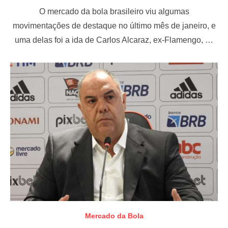
o
O mercado da bola brasileiro viu algumas
s
t
movimentações de destaque no último mês de janeiro, e
e
uma delas foi a ida de Carlos Alcaraz, ex-Flamengo, …
d
o
n
Mercado da Bola