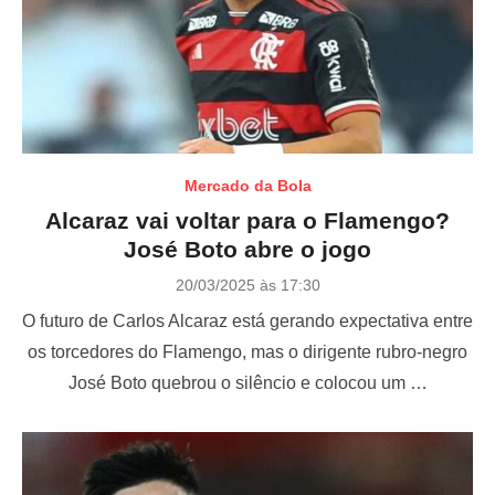
Mercado da Bola
Alcaraz vai voltar para o Flamengo?
José Boto abre o jogo
P
20/03/2025 às 17:30
o
O futuro de Carlos Alcaraz está gerando expectativa entre
s
t
os torcedores do Flamengo, mas o dirigente rubro-negro
e
José Boto quebrou o silêncio e colocou um …
d
o
n