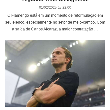
P
01/02/2025 às 22:00
o
O Flamengo está em um momento de reformulação em
s
t
seu elenco, especialmente no setor de meio-campo. Com
e
a saída de Carlos Alcaraz, a maior contratação …
d
o
n