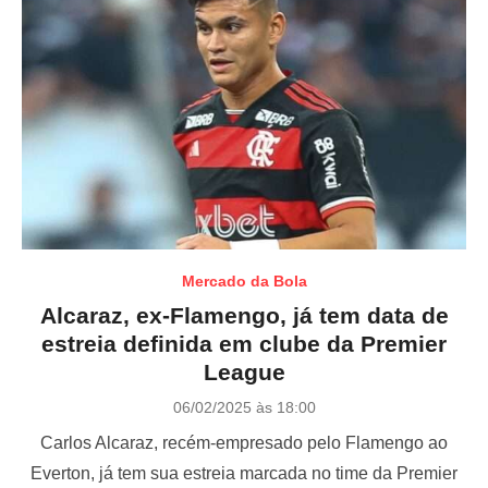
Mercado da Bola
Alcaraz, ex-Flamengo, já tem data de
estreia definida em clube da Premier
League
P
06/02/2025 às 18:00
o
Carlos Alcaraz, recém-empresado pelo Flamengo ao
s
t
Everton, já tem sua estreia marcada no time da Premier
e