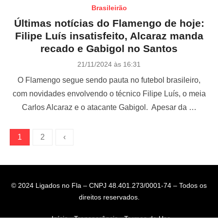
Brasileirão
Últimas notícias do Flamengo de hoje:
Filipe Luís insatisfeito, Alcaraz manda
recado e Gabigol no Santos
P
21/11/2024 às 16:31
o
O Flamengo segue sendo pauta no futebol brasileiro,
s
t
com novidades envolvendo o técnico Filipe Luís, o meia
e
Carlos Alcaraz e o atacante Gabigol. Apesar da …
d
o
n
P
1
2
‹
a
g
i
© 2024 Ligados no Fla – CNPJ 48.401.273/0001-74 – Todos os
n
direitos reservados.
a