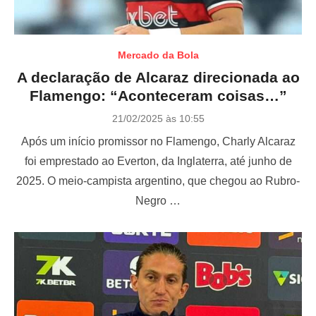
Mercado da Bola
A declaração de Alcaraz direcionada ao
Flamengo: “Aconteceram coisas…”
P
21/02/2025 às 10:55
o
Após um início promissor no Flamengo, Charly Alcaraz
s
t
foi emprestado ao Everton, da Inglaterra, até junho de
e
2025. O meio-campista argentino, que chegou ao Rubro-
d
o
Negro …
n