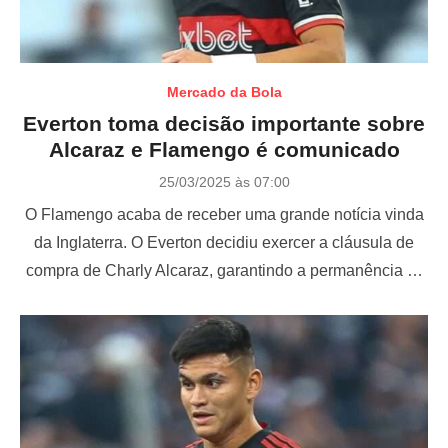
Mercado da Bola
Everton toma decisão importante sobre
Alcaraz e Flamengo é comunicado
P
25/03/2025 às 07:00
o
O Flamengo acaba de receber uma grande notícia vinda
s
t
da Inglaterra. O Everton decidiu exercer a cláusula de
e
compra de Charly Alcaraz, garantindo a permanência …
d
o
n