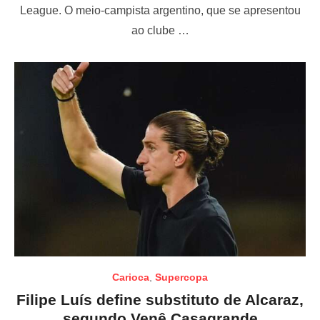
League. O meio-campista argentino, que se apresentou
d
o
ao clube …
n
Carioca
,
Supercopa
Filipe Luís define substituto de Alcaraz,
segundo Venê Casagrande