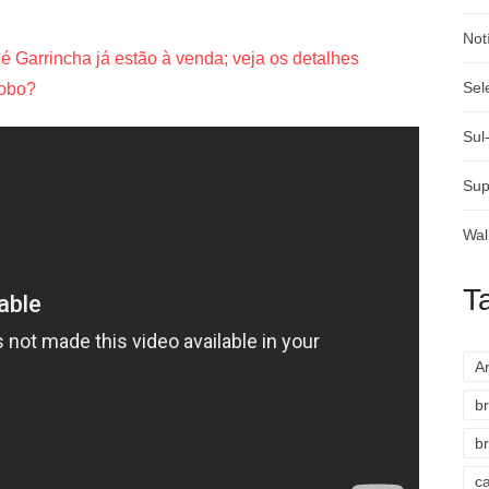
Not
é Garrincha já estão à venda; veja os detalhes
Sel
Globo?
Sul
Sup
Wal
T
A
br
br
c