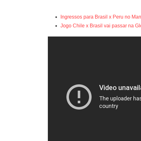
Ingressos para Brasil x Peru no Man
Jogo Chile x Brasil vai passar na 