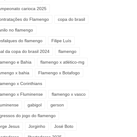
ampeonato carioca 2025
ontratações do Flamengo
copa do brasil
anilo no flamengo
esfalques do flamengo
Filipe Luís
nal da copa do brasil 2024
flamengo
lamengo e Bahia
flamengo x atlético-mg
lamengo x bahia
Flamengo x Botafogo
lamengo x Corinthians
lamengo x Fluminense
flamengo x vasco
luminense
gabigol
gerson
ngressos do jogo do flamengo
orge Jesus
Jorginho
José Boto