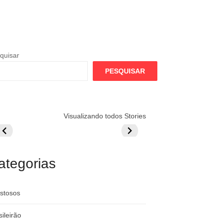
quisar
PESQUISAR
lamengo
Globo quer
Lesão tira
Visualizando todos Stories
repara cartada
rivalizar com
Wesley da Co
ilionária por
CazéTV em
do Mundo
raque
Flamengo x
rgentino
River
ategorias
stosos
sileirão