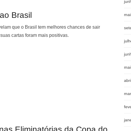
jun
ao Brasil
mai
evelam que o Brasil tem melhores chances de sair
set
 suas cartas foram mais positivas.
jul
jun
mai
abr
mar
fev
jan
nas Eliminatórias da Copa do