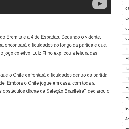
c
C
d
a do Eremita e a 4 de Espadas. Segundo o vidente,
d
a encontrará dificuldades ao longo da partida e que,
fi
o jogo coletivo. Luiz Filho explicou a leitura das
F
f
ue o Chile enfrentará dificuldades dentro da partida.
F
ade. Embora o Chile jogue em casa, com toda a
F
s obstáculos diante da Seleção Brasileira”, declarou o
F
i
J