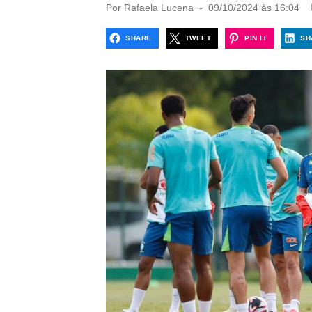
P
Por
Rafaela Lucena
09/10/2024 às 16:04
o
s
SHARE
TWEET
PIN IT
SH
t
e
d
o
n