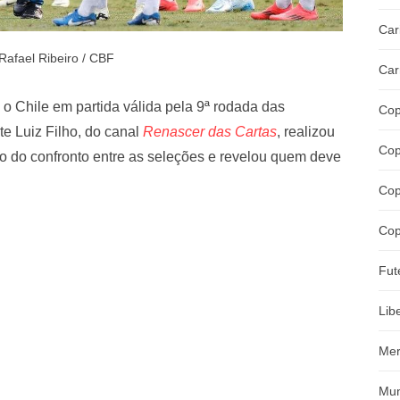
Car
Rafael Ribeiro / CBF
Car
rá o Chile em partida válida pela 9ª rodada das
Cop
e Luiz Filho, do canal
Renascer das Cartas
, realizou
Cop
ado do confronto entre as seleções e revelou quem deve
Cop
Cop
Fut
Lib
Mer
Mun