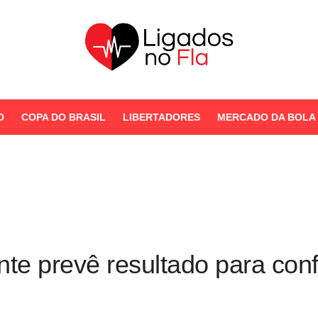
Seu Portal de Notícias do
Flamengo
O
COPA DO BRASIL
LIBERTADORES
MERCADO DA BOLA
STORIES
ente prevê resultado para con