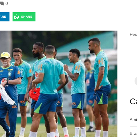
0
ARE
SHARE
Pes
F
p
m
c
a
C
Ami
Bra