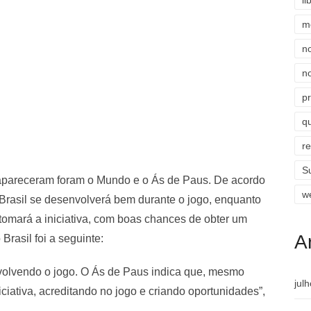
li
m
n
n
p
qu
r
S
 apareceram foram o Mundo e o Ás de Paus. De acordo
w
Brasil se desenvolverá bem durante o jogo, enquanto
 tomará a iniciativa, com boas chances de obter um
A
 Brasil foi a seguinte:
volvendo o jogo. O Ás de Paus indica que, mesmo
jul
iciativa, acreditando no jogo e criando oportunidades”,