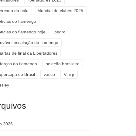
bertadores
libertadores 2025
ercado da bola
Mundial de clubes 2025
otícias do flamengo
otícias do flamengo hoje
pedro
rovável escalação do flamengo
artas de final da Libertadores
eforços do flamengo
seleção brasileira
upercopa do Brasil
vasco
Vini jr
esley
rquivos
ho 2026