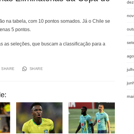
dez
nov
ção na tabela, com 10 pontos somados. Já o Chile se
out
penas 5 pontos.
set
as as seleções, que buscam a classificação para a
ago
SHARE
SHARE
jul
jun
e:
mai