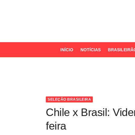
S
k
i
p
t
o
INÍCIO
NOTÍCIAS
BRASILEIRÃ
c
o
n
t
e
n
SELEÇÃO BRASILEIRA
t
Chile x Brasil: Vid
feira