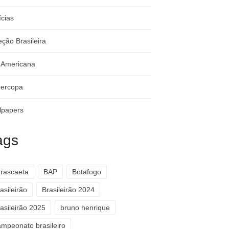
ícias
eção Brasileira
-Americana
ercopa
lpapers
ags
rrascaeta
BAP
Botafogo
asileirão
Brasileirão 2024
asileirão 2025
bruno henrique
ampeonato brasileiro