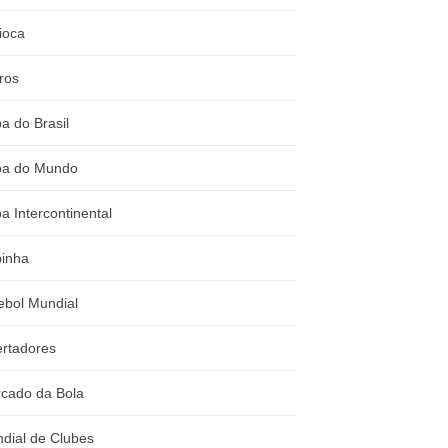
ioca
ros
a do Brasil
a do Mundo
a Intercontinental
inha
ebol Mundial
ertadores
cado da Bola
dial de Clubes