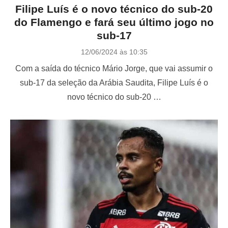
Filipe Luís é o novo técnico do sub-20
do Flamengo e fará seu último jogo no
sub-17
P
12/06/2024 às 10:35
o
Com a saída do técnico Mário Jorge, que vai assumir o
s
t
sub-17 da seleção da Arábia Saudita, Filipe Luís é o
e
novo técnico do sub-20 …
d
o
n