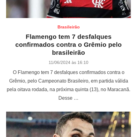
Brasileirão
Flamengo tem 7 desfalques
confirmados contra o Grêmio pelo
brasileirão
P
11/06/2024 às 16:10
o
O Flamengo tem 7 desfalques confirmados contra o
s
t
Grêmio, pelo Campeonato Brasileiro, em partida válida
e
pela oitava rodada, na próxima quinta (13), no Maracanã.
d
o
Desse …
n