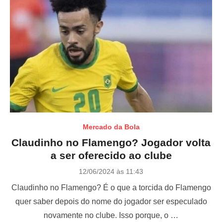
Mercado da Bola
Claudinho no Flamengo? Jogador volta
a ser oferecido ao clube
P
12/06/2024 às 11:43
o
Claudinho no Flamengo? É o que a torcida do Flamengo
s
t
quer saber depois do nome do jogador ser especulado
e
novamente no clube. Isso porque, o …
d