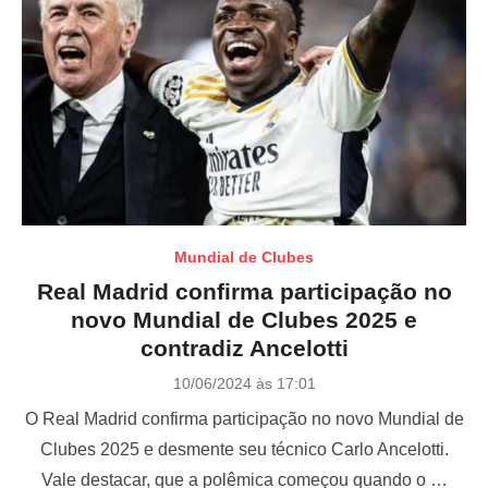
Mundial de Clubes
Real Madrid confirma participação no
novo Mundial de Clubes 2025 e
contradiz Ancelotti
P
10/06/2024 às 17:01
o
O Real Madrid confirma participação no novo Mundial de
s
t
Clubes 2025 e desmente seu técnico Carlo Ancelotti.
e
Vale destacar, que a polêmica começou quando o …
d