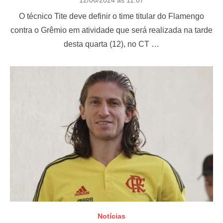
o
O técnico Tite deve definir o time titular do Flamengo
s
t
contra o Grêmio em atividade que será realizada na tarde
e
desta quarta (12), no CT …
d
o
n
Notícias