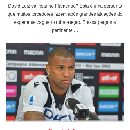
o
David Luiz vai ficar no Flamengo? Esta é uma pergunta
s
t
que muitos torcedores fazem após grandes atuações do
e
experiente zagueiro rubro-negro. E essa pergunta
d
o
pertinente …
n