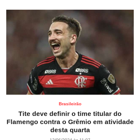
o
n
Brasileirão
Tite deve definir o time titular do
Flamengo contra o Grêmio em atividade
desta quarta
P
12/06/2024 às 11:07