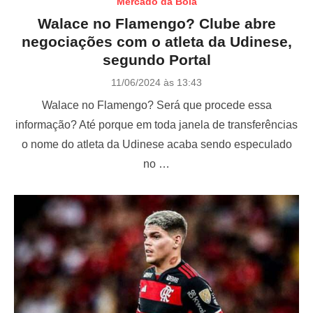
Mercado da Bola
Walace no Flamengo? Clube abre
negociações com o atleta da Udinese,
segundo Portal
P
11/06/2024 às 13:43
o
Walace no Flamengo? Será que procede essa
s
t
informação? Até porque em toda janela de transferências
e
o nome do atleta da Udinese acaba sendo especulado
d
o
no …
n