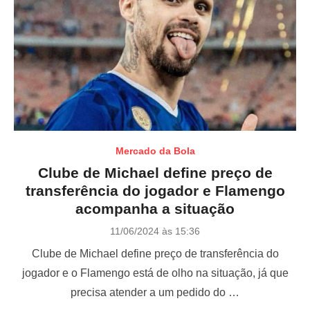
Mercado da Bola
Clube de Michael define preço de
transferência do jogador e Flamengo
acompanha a situação
P
11/06/2024 às 15:36
o
Clube de Michael define preço de transferência do
s
t
jogador e o Flamengo está de olho na situação, já que
e
precisa atender a um pedido do …
d
o