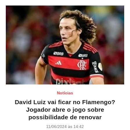
n
Notícias
David Luiz vai ficar no Flamengo?
Jogador abre o jogo sobre
possibilidade de renovar
P
11/06/2024 às 14:42