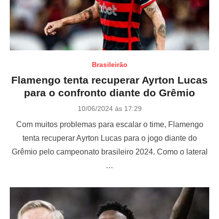
Brasileirão
Flamengo tenta recuperar Ayrton Lucas
para o confronto diante do Grêmio
P
10/06/2024 às 17:29
o
Com muitos problemas para escalar o time, Flamengo
s
t
tenta recuperar Ayrton Lucas para o jogo diante do
e
Grêmio pelo campeonato brasileiro 2024. Como o lateral
d
o
…
n