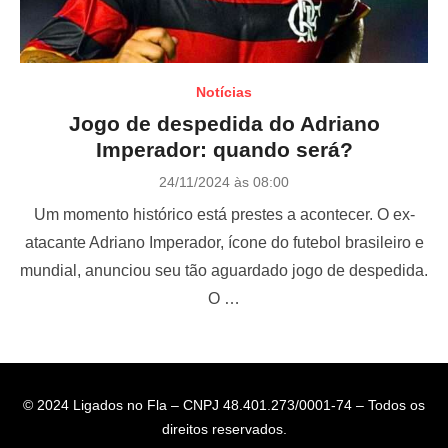
Notícias
Jogo de despedida do Adriano
Imperador: quando será?
P
24/11/2024 às 08:00
o
Um momento histórico está prestes a acontecer. O ex-
s
t
atacante Adriano Imperador, ícone do futebol brasileiro e
e
mundial, anunciou seu tão aguardado jogo de despedida.
d
o
O …
n
© 2024 Ligados no Fla – CNPJ 48.401.273/0001-74 – Todos os
direitos reservados.