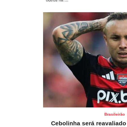
o
n
Brasileirão
Cebolinha será reavaliado