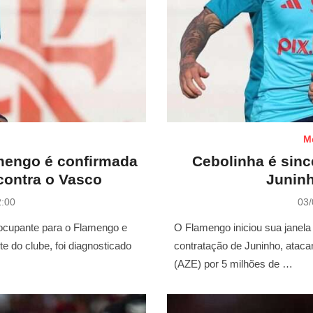
M
mengo é confirmada
Cebolinha é sin
contra o Vasco
Junin
P
2:00
03/
o
s
eocupante para o Flamengo e
O Flamengo iniciou sua janela
t
e do clube, foi diagnosticado
contratação de Juninho, atac
e
(AZE) por 5 milhões de …
d
o
n