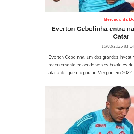
Mercado da Bo
Everton Cebolinha entra na
Catar
P
15/03/2025 às 1
o
s
Everton Cebolinha, um dos grandes investi
t
recentemente colocado sob os holofotes do
e
atacante, que chegou ao Mengão em 2022
d
o
n