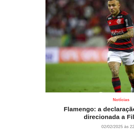
Notícias
Flamengo: a declaraçã
direcionada a Fi
P
02/02/2025 às 2
o