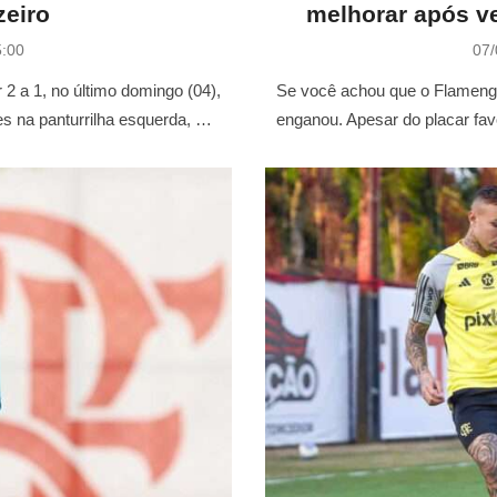
zeiro
melhorar após ve
P
5:00
07/
o
s
2 a 1, no último domingo (04),
Se você achou que o Flamengo t
t
es na panturrilha esquerda, …
enganou. Apesar do placar fav
e
d
o
n