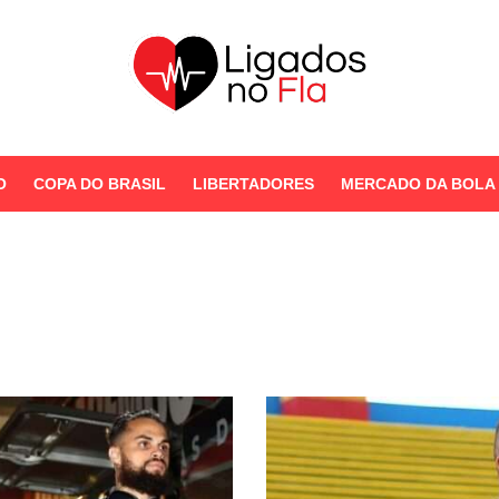
Seu Portal de Notícias do
Flamengo
O
COPA DO BRASIL
LIBERTADORES
MERCADO DA BOLA
STORIES