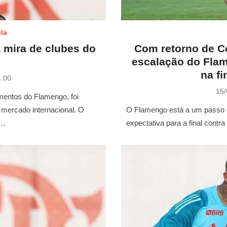
la
 mira de clubes do
Com retorno de Ce
escalação do Flam
na fi
4:00
P
15/
mentos do Flamengo, foi
o
s
 mercado internacional. O
O Flamengo está a um passo de
t
 …
expectativa para a final cont
e
d
o
n