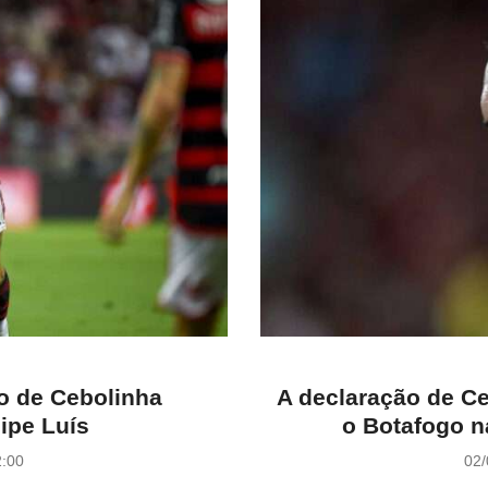
o de Cebolinha
A declaração de Ce
lipe Luís
o Botafogo n
P
2:00
02/
o