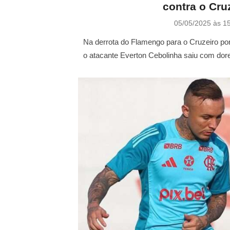
contra o Cru
P
05/05/2025 às 1
o
s
Na derrota do Flamengo para o Cruzeiro por 
t
o atacante Everton Cebolinha saiu com dor
e
d
o
n