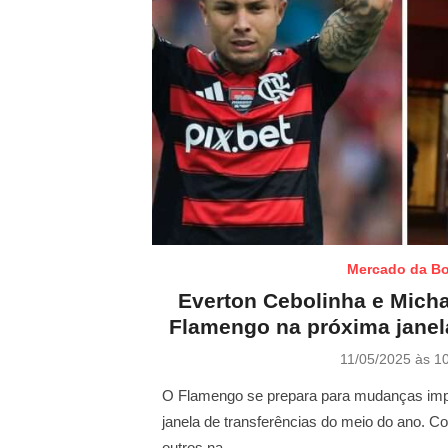
Mercado da Bo
Everton Cebolinha e Micha
Flamengo na próxima janela
P
11/05/2025 às 1
o
s
O Flamengo se prepara para mudanças impo
t
janela de transferências do meio do ano. 
e
outros na …
d