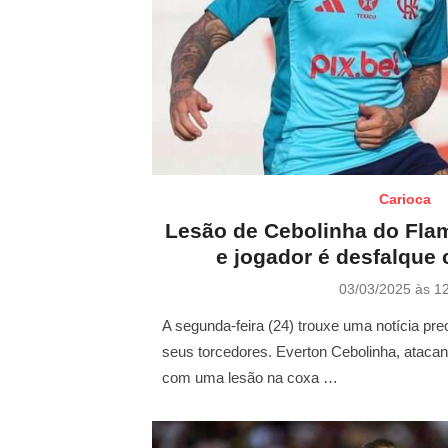
Carioca
Lesão de Cebolinha do Fla
e jogador é desfalque 
P
03/03/2025 às 1
o
s
A segunda-feira (24) trouxe uma notícia pr
t
seus torcedores. Everton Cebolinha, atacant
e
com uma lesão na coxa …
d
o
n