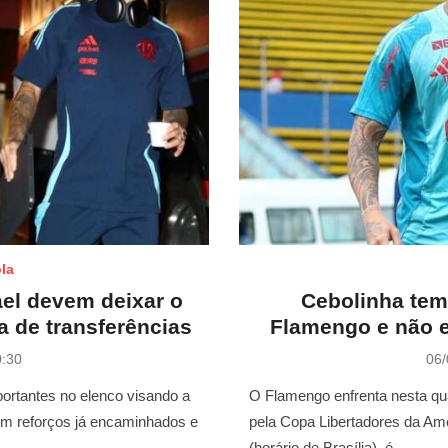
la
el devem deixar o
Cebolinha tem
 de transferências
Flamengo e não e
P
0:30
06/
o
s
rtantes no elenco visando a
O Flamengo enfrenta nesta qua
t
Com reforços já encaminhados e
pela Copa Libertadores da Am
e
(horário de Brasília), é …
d