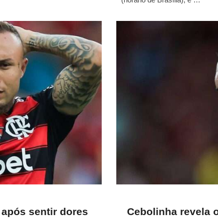
o
n
 após sentir dores
Cebolinha revela 