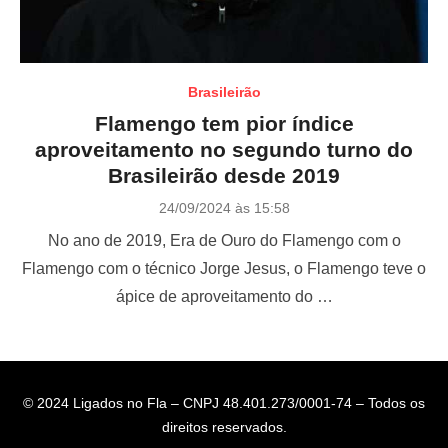
Brasileirão
Flamengo tem pior índice
aproveitamento no segundo turno do
Brasileirão desde 2019
P
24/09/2024 às 15:58
o
No ano de 2019, Era de Ouro do Flamengo com o
s
t
Flamengo com o técnico Jorge Jesus, o Flamengo teve o
e
ápice de aproveitamento do …
d
o
n
© 2024 Ligados no Fla – CNPJ 48.401.273/0001-74 – Todos os
direitos reservados.