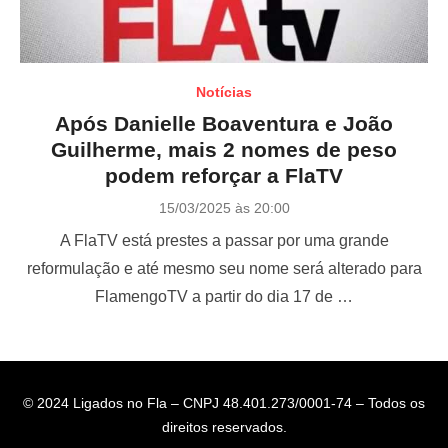
Notícias
Após Danielle Boaventura e João
Guilherme, mais 2 nomes de peso
podem reforçar a FlaTV
P
15/03/2025 às 20:00
o
A FlaTV está prestes a passar por uma grande
s
t
reformulação e até mesmo seu nome será alterado para
e
FlamengoTV a partir do dia 17 de …
d
o
n
© 2024 Ligados no Fla – CNPJ 48.401.273/0001-74 – Todos os
direitos reservados.