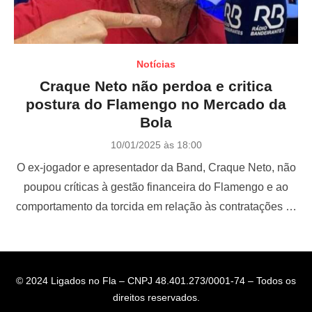
Notícias
Craque Neto não perdoa e critica
postura do Flamengo no Mercado da
Bola
P
10/01/2025 às 18:00
o
O ex-jogador e apresentador da Band, Craque Neto, não
s
t
poupou críticas à gestão financeira do Flamengo e ao
e
comportamento da torcida em relação às contratações …
d
o
n
© 2024 Ligados no Fla – CNPJ 48.401.273/0001-74 – Todos os
direitos reservados.