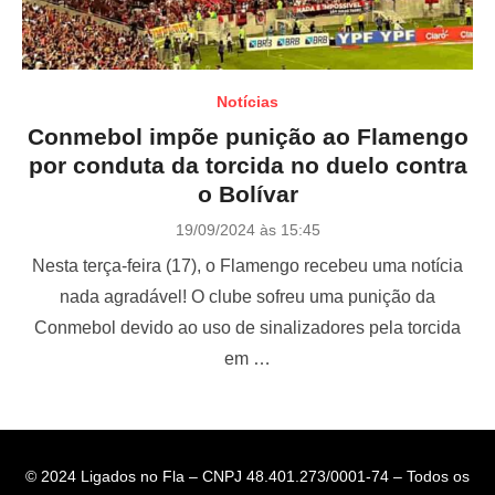
Notícias
Conmebol impõe punição ao Flamengo
por conduta da torcida no duelo contra
o Bolívar
P
19/09/2024 às 15:45
o
Nesta terça-feira (17), o Flamengo recebeu uma notícia
s
t
nada agradável! O clube sofreu uma punição da
e
Conmebol devido ao uso de sinalizadores pela torcida
d
o
em …
n
© 2024 Ligados no Fla – CNPJ 48.401.273/0001-74 – Todos os