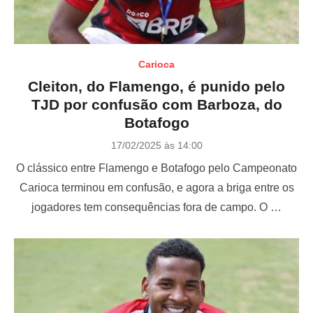
Carioca
Cleiton, do Flamengo, é punido pelo
TJD por confusão com Barboza, do
Botafogo
P
17/02/2025 às 14:00
o
O clássico entre Flamengo e Botafogo pelo Campeonato
s
t
Carioca terminou em confusão, e agora a briga entre os
e
jogadores tem consequências fora de campo. O …
d
o
n