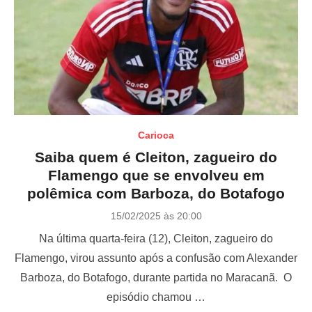
Carioca
Saiba quem é Cleiton, zagueiro do
Flamengo que se envolveu em
polêmica com Barboza, do Botafogo
P
15/02/2025 às 20:00
o
Na última quarta-feira (12), Cleiton, zagueiro do
s
t
Flamengo, virou assunto após a confusão com Alexander
e
Barboza, do Botafogo, durante partida no Maracanã. O
d
o
episódio chamou …
n