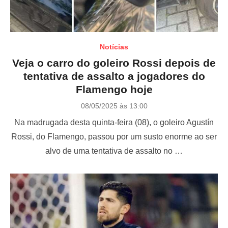
Notícias
Veja o carro do goleiro Rossi depois de
tentativa de assalto a jogadores do
Flamengo hoje
P
08/05/2025 às 13:00
o
Na madrugada desta quinta-feira (08), o goleiro Agustín
s
t
Rossi, do Flamengo, passou por um susto enorme ao ser
e
alvo de uma tentativa de assalto no …
d
o
n