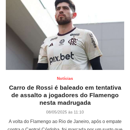
Notícias
Carro de Rossi é baleado em tentativa
de assalto a jogadores do Flamengo
nesta madrugada
P
08/05/2025 às 11:10
o
A volta do Flamengo ao Rio de Janeiro, após o empate
s
t
contra o Central Córdoba, foi marcada por um susto que