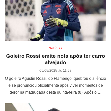
Notícias
Goleiro Rossi emite nota após ter carro
alvejado
P
08/05/2025 às 11:37
o
O goleiro Agustín Rossi, do Flamengo, quebrou o silêncio
s
t
e se pronunciou oficialmente após viver momentos de
e
terror na madrugada desta quinta-feira (8). Após o …
d
o
n